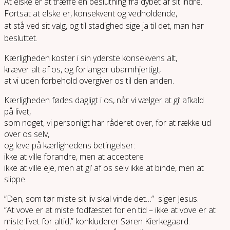
At elske er at træffe en beslutning fra dybet af sit indre.
Fortsat at elske er, konsekvent og vedholdende,
at stå ved sit valg, og til stadighed sige ja til det, man har
besluttet.
Kærligheden koster i sin yderste konsekvens alt,
kræver alt af os, og forlanger ubarmhjertigt,
at vi uden forbehold overgiver os til den anden.
Kærligheden fødes dagligt i os, når vi vælger at gi’ afkald
på livet,
som noget, vi personligt har råderet over, for at række ud
over os selv,
og leve på kærlighedens betingelser:
ikke at ville forandre, men at acceptere
ikke at ville eje, men at gi’ af os selv ikke at binde, men at
slippe.
”Den, som tør miste sit liv skal vinde det…” siger Jesus.
”At vove er at miste fodfæstet for en tid – ikke at vove er at
miste livet for altid,” konkluderer Søren Kierkegaard.