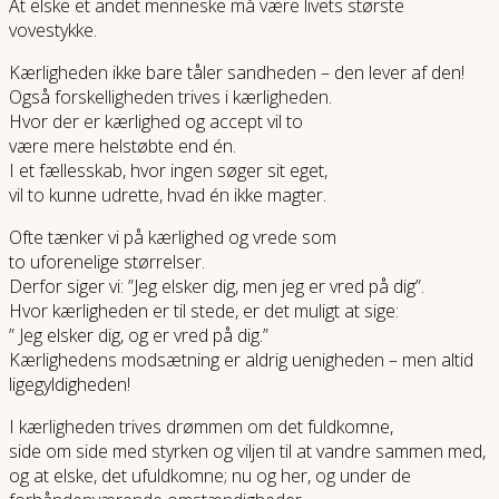
At elske et andet menneske må være livets største
vovestykke.
Kærligheden ikke bare tåler sandheden – den lever af den!
Også forskelligheden trives i kærligheden.
Hvor der er kærlighed og accept vil to
være mere helstøbte end én.
I et fællesskab, hvor ingen søger sit eget,
vil to kunne udrette, hvad én ikke magter.
Ofte tænker vi på kærlighed og vrede som
to uforenelige størrelser.
Derfor siger vi: ”Jeg elsker dig, men jeg er vred på dig”.
Hvor kærligheden er til stede, er det muligt at sige:
” Jeg elsker dig, og er vred på dig.”
Kærlighedens modsætning er aldrig uenigheden – men altid
ligegyldigheden!
I kærligheden trives drømmen om det fuldkomne,
side om side med styrken og viljen til at vandre sammen med,
og at elske, det ufuldkomne; nu og her, og under de