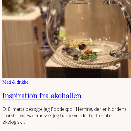
Mad & drikke
Inspiration fra økohallen
D. 8. marts besøgte jeg Foodexpo i Herning, der er Nordens
største fødevaremesse. Jeg havde vundet biletter til en
økologisk…