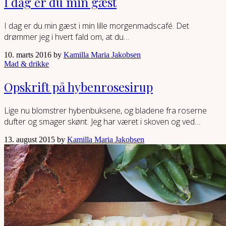
I dag er du min gæst
I dag er du min gæst i min lille morgenmadscafé. Det
drømmer jeg i hvert fald om, at du…
10. marts 2016 by
Kamilla Maria Jakobsen
Mad & drikke
Opskrift på hybenrosesirup
Lige nu blomstrer hybenbuksene, og bladene fra roserne
dufter og smager skønt. Jeg har været i skoven og ved…
13. august 2015 by
Kamilla Maria Jakobsen