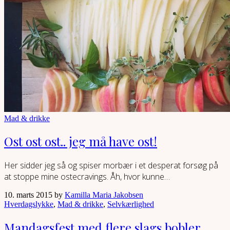
Mad & drikke
Ost ost ost.. jeg må have ost!
Her sidder jeg så og spiser morbær i et desperat forsøg på
at stoppe mine ostecravings. Åh, hvor kunne…
10. marts 2015 by
Kamilla Maria Jakobsen
Hverdagslykke
,
Mad & drikke
,
Selvkærlighed
Mandagsfest med flere slags bobler