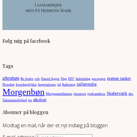
Følg mig på facebook
Tags
aftenbøn
grønne tanker
Bo bedre
cob
Daniel Agger
Digt
DIY
fødselsdag
gavepapir
miljøvenlig
Hverdag
hverdagslykke
Inspirationer
jul
Købestop
Morgenbøn
Skaberværk
Morgenmeditation
pizzaovn
podcastshow
sko
økologi
Taknemmelighed
tro
Abonner på bloggen
Modtag en mail, når der et nyt indlæg på bloggen
E-mail-adresse