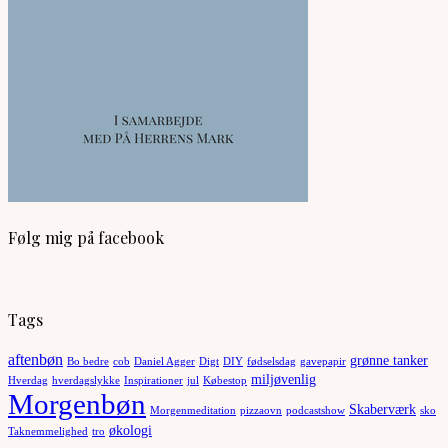
Følg mig på facebook
Tags
aftenbøn
grønne tanker
Bo bedre
cob
Daniel Agger
Digt
DIY
fødselsdag
gavepapir
miljøvenlig
Hverdag
hverdagslykke
Inspirationer
jul
Købestop
Morgenbøn
Skaberværk
Morgenmeditation
pizzaovn
podcastshow
sko
økologi
Taknemmelighed
tro