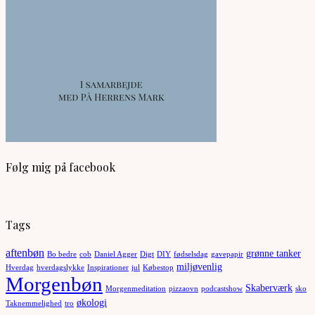
Følg mig på facebook
Tags
aftenbøn
grønne tanker
Bo bedre
cob
Daniel Agger
Digt
DIY
fødselsdag
gavepapir
miljøvenlig
Hverdag
hverdagslykke
Inspirationer
jul
Købestop
Morgenbøn
Skaberværk
Morgenmeditation
pizzaovn
podcastshow
sko
økologi
Taknemmelighed
tro