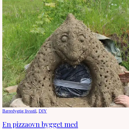
Bæredygtig livsstil
,
DIY
En pizzaovn bygget med