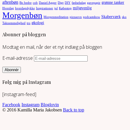
aftenbøn
grønne tanker
Bo bedre
cob
Daniel Agger
Digt
DIY
fødselsdag
gavepapir
miljøvenlig
Hverdag
hverdagslykke
Inspirationer
jul
Købestop
Morgenbøn
Skaberværk
Morgenmeditation
pizzaovn
podcastshow
sko
økologi
Taknemmelighed
tro
Abonner på bloggen
Modtag en mail, når der et nyt indlæg på bloggen
E-mail-adresse
Abonnér
Følg mig på Instagram
[instagram-feed]
Facebook
Instagram
Bloglovin
© 2016 Kamilla Maria Jakobsen
Back to top