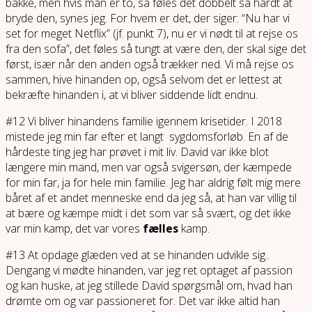
bakke, men hvis man er to, så føles det dobbelt så hårdt at
bryde den, synes jeg. For hvem er det, der siger: “Nu har vi
set for meget Netflix” (jf. punkt 7), nu er vi nødt til at rejse os
fra den sofa”, det føles så tungt at være den, der skal sige det
først, især når den anden også trækker ned. Vi må rejse os
sammen, hive hinanden op, også selvom det er lettest at
bekræfte hinanden i, at vi bliver siddende lidt endnu.
#12 Vi bliver hinandens familie igennem krisetider. I 2018
mistede jeg min far efter et langt sygdomsforløb. En af de
hårdeste ting jeg har prøvet i mit liv. David var ikke blot
længere min mand, men var også svigersøn, der kæmpede
for min far, ja for hele min familie. Jeg har aldrig følt mig mere
båret af et andet menneske end da jeg så, at han var villig til
at bære og kæmpe midt i det som var så svært, og det ikke
var min kamp, det var vores
fælles
kamp.
#13 At opdage glæden ved at se hinanden udvikle sig..
Dengang vi mødte hinanden, var jeg ret optaget af passion
og kan huske, at jeg stillede David spørgsmål om, hvad han
drømte om og var passioneret for. Det var ikke altid han