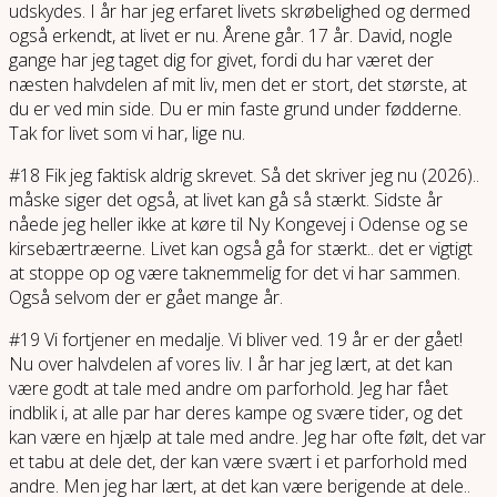
udskydes. I år har jeg erfaret livets skrøbelighed og dermed
også erkendt, at livet er nu. Årene går. 17 år. David, nogle
gange har jeg taget dig for givet, fordi du har været der
næsten halvdelen af mit liv, men det er stort, det største, at
du er ved min side. Du er min faste grund under fødderne.
Tak for livet som vi har, lige nu.
#18 Fik jeg faktisk aldrig skrevet. Så det skriver jeg nu (2026)..
måske siger det også, at livet kan gå så stærkt. Sidste år
nåede jeg heller ikke at køre til Ny Kongevej i Odense og se
kirsebærtræerne. Livet kan også gå for stærkt.. det er vigtigt
at stoppe op og være taknemmelig for det vi har sammen.
Også selvom der er gået mange år.
#19 Vi fortjener en medalje. Vi bliver ved. 19 år er der gået!
Nu over halvdelen af vores liv. I år har jeg lært, at det kan
være godt at tale med andre om parforhold. Jeg har fået
indblik i, at alle par har deres kampe og svære tider, og det
kan være en hjælp at tale med andre. Jeg har ofte følt, det var
et tabu at dele det, der kan være svært i et parforhold med
andre. Men jeg har lært, at det kan være berigende at dele..