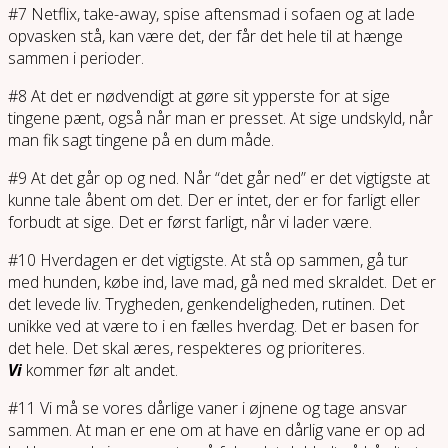
#7 Netflix, take-away, spise aftensmad i sofaen og at lade
opvasken stå, kan være det, der får det hele til at hænge
sammen i perioder.
#8 At det er nødvendigt at gøre sit ypperste for at sige
tingene pænt, også når man er presset. At sige undskyld, når
man fik sagt tingene på en dum måde.
#9 At det går op og ned. Når “det går ned” er det vigtigste at
kunne tale åbent om det. Der er intet, der er for farligt eller
forbudt at sige. Det er først farligt, når vi lader være.
#10 Hverdagen er det vigtigste. At stå op sammen, gå tur
med hunden, købe ind, lave mad, gå ned med skraldet. Det er
det levede liv. Trygheden, genkendeligheden, rutinen. Det
unikke ved at være to i en fælles hverdag. Det er basen for
det hele. Det skal æres, respekteres og prioriteres.
Vi
kommer før alt andet.
#11 Vi må se vores dårlige vaner i øjnene og tage ansvar
sammen. At man er ene om at have en dårlig vane er op ad