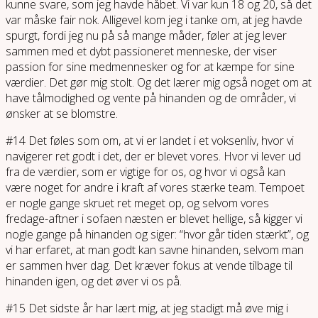
kunne svare, som jeg havde håbet. Vi var kun 18 og 20, så det
var måske fair nok. Alligevel kom jeg i tanke om, at jeg havde
spurgt, fordi jeg nu på så mange måder, føler at jeg lever
sammen med et dybt passioneret menneske, der viser
passion for sine medmennesker og for at kæmpe for sine
værdier. Det gør mig stolt. Og det lærer mig også noget om at
have tålmodighed og vente på hinanden og de områder, vi
ønsker at se blomstre.
#14 Det føles som om, at vi er landet i et voksenliv, hvor vi
navigerer ret godt i det, der er blevet vores. Hvor vi lever ud
fra de værdier, som er vigtige for os, og hvor vi også kan
være noget for andre i kraft af vores stærke team. Tempoet
er nogle gange skruet ret meget op, og selvom vores
fredage-aftner i sofaen næsten er blevet hellige, så kigger vi
nogle gange på hinanden og siger: “hvor går tiden stærkt”, og
vi har erfaret, at man godt kan savne hinanden, selvom man
er sammen hver dag. Det kræver fokus at vende tilbage til
hinanden igen, og det øver vi os på.
#15 Det sidste år har lært mig, at jeg stadigt må øve mig i