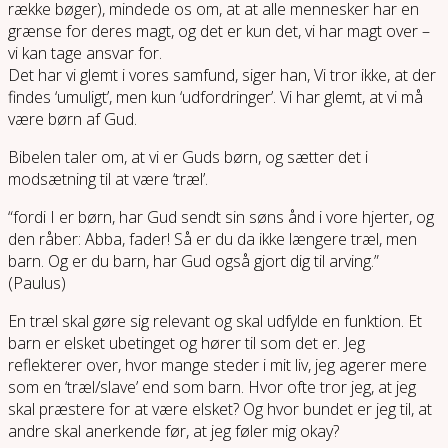
række bøger), mindede os om, at at alle mennesker har en
grænse for deres magt, og det er kun det, vi har magt over –
vi kan tage ansvar for.
Det har vi glemt i vores samfund, siger han, Vi tror ikke, at der
findes ‘umuligt’, men kun ‘udfordringer’. Vi har glemt, at vi må
være børn af Gud.
Bibelen taler om, at vi er Guds børn, og sætter det i
modsætning til at være ‘træl’.
“fordi I er børn, har Gud sendt sin søns ånd i vore hjerter, og
den råber: Abba, fader! Så er du da ikke længere træl, men
barn. Og er du barn, har Gud også gjort dig til arving.”
(Paulus)
En træl skal gøre sig relevant og skal udfylde en funktion. Et
barn er elsket ubetinget og hører til som det er. Jeg
reflekterer over, hvor mange steder i mit liv, jeg agerer mere
som en ‘træl/slave’ end som barn. Hvor ofte tror jeg, at jeg
skal præstere for at være elsket? Og hvor bundet er jeg til, at
andre skal anerkende før, at jeg føler mig okay?