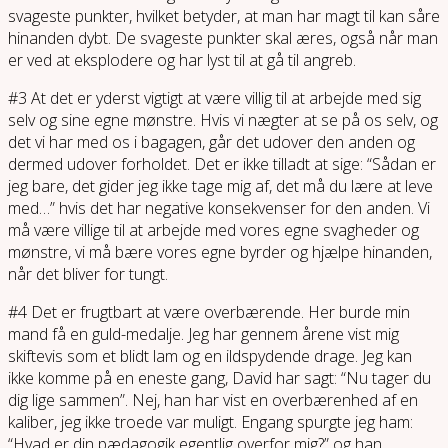
svageste punkter, hvilket betyder, at man har magt til kan såre
hinanden dybt. De svageste punkter skal æres, også når man
er ved at eksplodere og har lyst til at gå til angreb.
#3 At det er yderst vigtigt at være villig til at arbejde med sig
selv og sine egne mønstre. Hvis vi nægter at se på os selv, og
det vi har med os i bagagen, går det udover den anden og
dermed udover forholdet. Det er ikke tilladt at sige: “Sådan er
jeg bare, det gider jeg ikke tage mig af, det må du lære at leve
med…” hvis det har negative konsekvenser for den anden. Vi
må være villige til at arbejde med vores egne svagheder og
mønstre, vi må bære vores egne byrder og hjælpe hinanden,
når det bliver for tungt.
#4 Det er frugtbart at være overbærende. Her burde min
mand få en guld-medalje. Jeg har gennem årene vist mig
skiftevis som et blidt lam og en ildspydende drage. Jeg kan
ikke komme på en eneste gang, David har sagt: “Nu tager du
dig lige sammen”. Nej, han har vist en overbærenhed af en
kaliber, jeg ikke troede var muligt. Engang spurgte jeg ham:
“Hvad er din pædagogik egentlig overfor mig?” og han