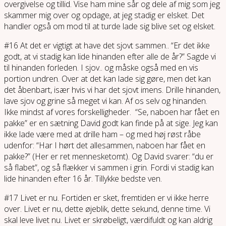
overgivelse og tillid. Vise ham mine sår og dele af mig som jeg
skammer mig over og opdage, at jeg stadig er elsket. Det
handler også om mod til at turde lade sig blive set og elsket.
#16 At det er vigtigt at have det sjovt sammen.. “Er det ikke
godt, at vi stadig kan lide hinanden efter alle de år?” Sagde vi
til hinanden forleden. I sjov.. og måske også med en vis
portion undren. Over at det kan lade sig gøre, men det kan
det åbenbart, især hvis vi har det sjovt imens. Drille hinanden,
lave sjov og grine så meget vi kan. Af os selv og hinanden.
Ikke mindst af vores forskelligheder. “Se, naboen har fået en
pakke” er en sætning David godt kan finde på at sige. Jeg kan
ikke lade være med at drille ham – og med høj røst råbe
udenfor: “Har I hørt det allesammen, naboen har fået en
pakke?” (Her er ret mennesketomt). Og David svarer: “du er
så flabet”, og så flækker vi sammen i grin. Fordi vi stadig kan
lide hinanden efter 16 år. Tillykke bedste ven.
#17 Livet er nu. Fortiden er sket, fremtiden er vi ikke herre
over. Livet er nu, dette øjeblik, dette sekund, denne time. Vi
skal leve livet nu. Livet er skrøbeligt, værdifuldt og kan aldrig