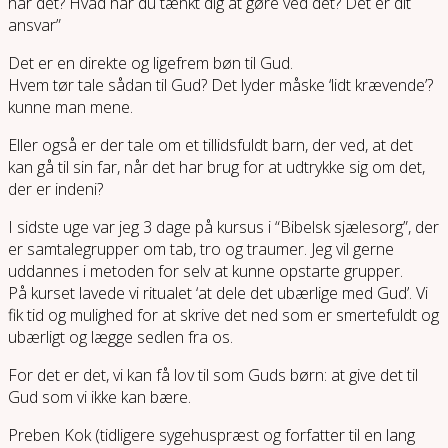
har det? Hvad har du tænkt dig at gøre ved det? Det er dit
ansvar”
Det er en direkte og ligefrem bøn til Gud.
Hvem tør tale sådan til Gud? Det lyder måske ‘lidt krævende’?
kunne man mene.
Eller også er der tale om et tillidsfuldt barn, der ved, at det
kan gå til sin far, når det har brug for at udtrykke sig om det,
der er indeni?
I sidste uge var jeg 3 dage på kursus i “Bibelsk sjælesorg”, der
er samtalegrupper om tab, tro og traumer. Jeg vil gerne
uddannes i metoden for selv at kunne opstarte grupper.
På kurset lavede vi ritualet ‘at dele det ubærlige med Gud’. Vi
fik tid og mulighed for at skrive det ned som er smertefuldt og
ubærligt og lægge sedlen fra os.
For det er det, vi kan få lov til som Guds børn: at give det til
Gud som vi ikke kan bære.
Preben Kok (tidligere sygehuspræst og forfatter til en lang