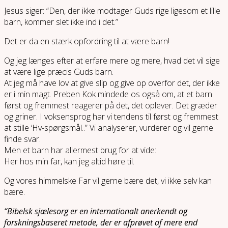
Jesus siger: “Den, der ikke modtager Guds rige ligesom et lille
barn, kommer slet ikke ind i det.”
Det er da en stærk opfordring til at være barn!
Og jeg længes efter at erfare mere og mere, hvad det vil sige
at være lige præcis Guds barn.
At jeg må have lov at give slip og give op overfor det, der ikke
er i min magt. Preben Kok mindede os også om, at et barn
først og fremmest reagerer på det, det oplever. Det græder
og griner. I voksensprog har vi tendens til først og fremmest
at stille ‘Hv-spørgsmål..” Vi analyserer, vurderer og vil gerne
finde svar.
Men et barn har allermest brug for at vide:
Her hos min far, kan jeg altid høre til.
Og vores himmelske Far vil gerne bære det, vi ikke selv kan
bære.
“Bibelsk sjælesorg er en internationalt anerkendt og
forskningsbaseret metode, der er afprøvet af mere end