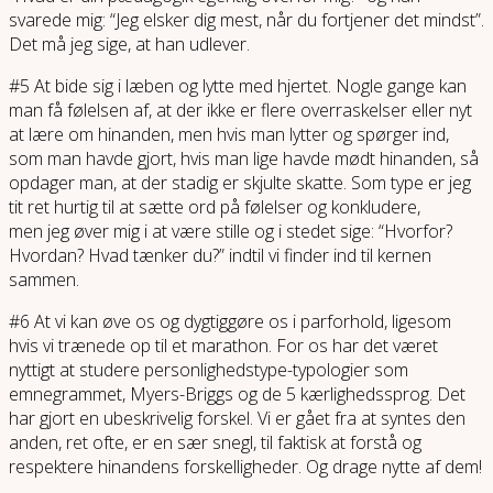
svarede mig: “Jeg elsker dig mest, når du fortjener det mindst”.
Det må jeg sige, at han udlever.
#5 At bide sig i læben og lytte med hjertet. Nogle gange kan
man få følelsen af, at der ikke er flere overraskelser eller nyt
at lære om hinanden, men hvis man lytter og spørger ind,
som man havde gjort, hvis man lige havde mødt hinanden, så
opdager man, at der stadig er skjulte skatte. Som type er jeg
tit ret hurtig til at sætte ord på følelser og konkludere,
men jeg øver mig i at være stille og i stedet sige: “Hvorfor?
Hvordan? Hvad tænker du?” indtil vi finder ind til kernen
sammen.
#6 At vi kan øve os og dygtiggøre os i parforhold, ligesom
hvis vi trænede op til et marathon. For os har det været
nyttigt at studere personlighedstype-typologier som
emnegrammet, Myers-Briggs og de 5 kærlighedssprog. Det
har gjort en ubeskrivelig forskel. Vi er gået fra at syntes den
anden, ret ofte, er en sær snegl, til faktisk at forstå og
respektere hinandens forskelligheder. Og drage nytte af dem!