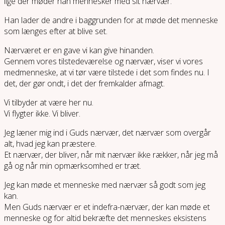
lige der møder han mennesker med sit nærvær.
Han lader de andre i baggrunden for at møde det menneske
som længes efter at blive set.
Nærværet er en gave vi kan give hinanden.
Gennem vores tilstedeværelse og nærvær, viser vi vores
medmenneske, at vi tør være tilstede i det som findes nu. I
det, der gør ondt, i det der fremkalder afmagt.
Vi tilbyder at være her nu.
Vi flygter ikke. Vi bliver.
Jeg læner mig ind i Guds nærvær, det nærvær som overgår
alt, hvad jeg kan præstere.
Et nærvær, der bliver, når mit nærvær ikke rækker, når jeg må
gå og når min opmærksomhed er træt.
Jeg kan møde et menneske med nærvær så godt som jeg
kan.
Men Guds nærvær er et indefra-nærvær, der kan møde et
menneske og for altid bekræfte det menneskes eksistens