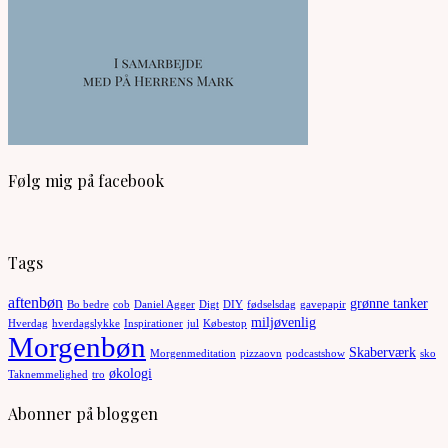
Følg mig på facebook
Tags
aftenbøn
grønne tanker
Bo bedre
cob
Daniel Agger
Digt
DIY
fødselsdag
gavepapir
miljøvenlig
Hverdag
hverdagslykke
Inspirationer
jul
Købestop
Morgenbøn
Skaberværk
Morgenmeditation
pizzaovn
podcastshow
sko
økologi
Taknemmelighed
tro
Abonner på bloggen