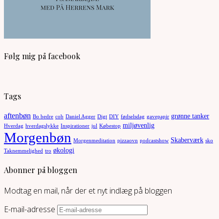
Følg mig på facebook
Tags
aftenbøn
grønne tanker
Bo bedre
cob
Daniel Agger
Digt
DIY
fødselsdag
gavepapir
miljøvenlig
Hverdag
hverdagslykke
Inspirationer
jul
Købestop
Morgenbøn
Skaberværk
Morgenmeditation
pizzaovn
podcastshow
sko
økologi
Taknemmelighed
tro
Abonner på bloggen
Modtag en mail, når der et nyt indlæg på bloggen
E-mail-adresse