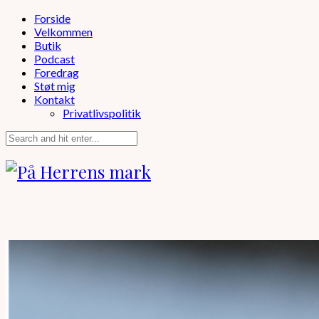
Forside
Velkommen
Butik
Podcast
Foredrag
Støt mig
Kontakt
Privatlivspolitik