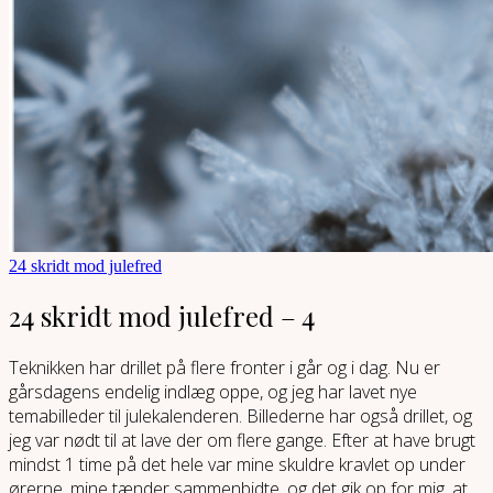
24 skridt mod julefred
24 skridt mod julefred – 4
Teknikken har drillet på flere fronter i går og i dag. Nu er
gårsdagens endelig indlæg oppe, og jeg har lavet nye
temabilleder til julekalenderen. Billederne har også drillet, og
jeg var nødt til at lave der om flere gange. Efter at have brugt
mindst 1 time på det hele var mine skuldre kravlet op under
ørerne, mine tænder sammenbidte, og det gik op for mig, at