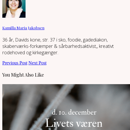
Kamilla Maria Jakobsen
36 år, Davids kone, str. 37 i sko, foodie, gadediakon,
skaberværks-forkæmper & sårbarhedsaktivist,, kreativt
rodehoved og kirkegænger.
Previous Post
Next Post
You Might Also Like