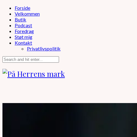
Forside
Velkommen
Butik
Podcast
Foredrag
Støt mig
Kontakt
Privatlivspolitik