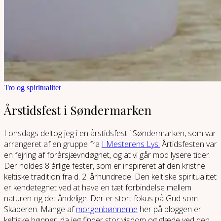
Tro og spiritualitet
Årstidsfest i Søndermarken
I onsdags deltog jeg i en årstidsfest i Søndermarken, som var
arrangeret af en gruppe fra
I Mesterens Lys.
Årtidsfesten var
en fejring af forårsjævndøgnet, og at vi går mod lysere tider.
Der holdes 8 årlige fester, som er inspireret af den kristne
keltiske tradition fra d. 2. århundrede. Den keltiske spiritualitet
er kendetegnet ved at have en tæt forbindelse mellem
naturen og det åndelige. Der er stort fokus på Gud som
Skaberen. Mange af
morgenbønnerne
her på bloggen er
keltiske bønner, da jeg finder stor visdom og glæde ved den