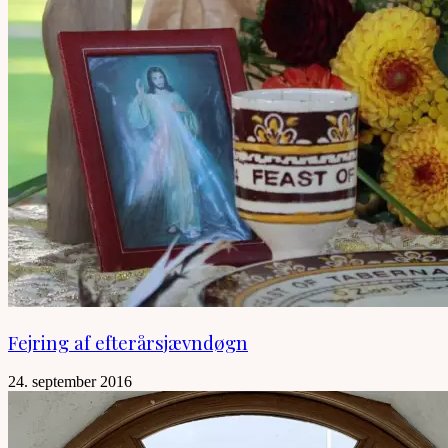
Fejring af efterårsjævndøgn
24. september 2016