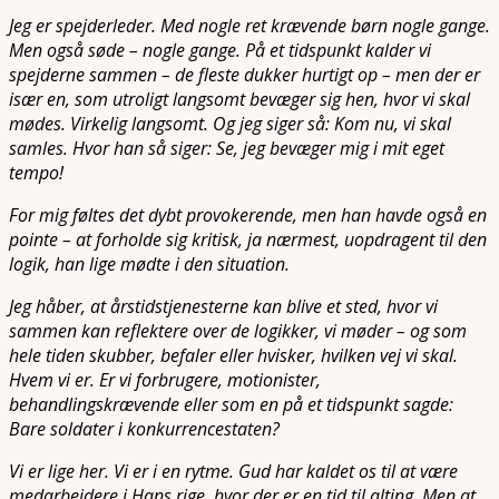
Jeg er spejderleder. Med nogle ret krævende børn nogle gange.
Men også søde – nogle gange. På et tidspunkt kalder vi
spejderne sammen – de fleste dukker hurtigt op – men der er
især en, som utroligt langsomt bevæger sig hen, hvor vi skal
mødes. Virkelig langsomt. Og jeg siger så: Kom nu, vi skal
samles. Hvor han så siger: Se, jeg bevæger mig i mit eget
tempo!
For mig føltes det dybt provokerende, men han havde også en
pointe – at forholde sig kritisk, ja nærmest, uopdragent til den
logik, han lige mødte i den situation.
Jeg håber, at årstidstjenesterne kan blive et sted, hvor vi
sammen kan reflektere over de logikker, vi møder – og som
hele tiden skubber, befaler eller hvisker, hvilken vej vi skal.
Hvem vi er. Er vi forbrugere, motionister,
behandlingskrævende eller som en på et tidspunkt sagde:
Bare soldater i konkurrencestaten?
Vi er lige her. Vi er i en rytme. Gud har kaldet os til at være
medarbejdere i Hans rige, hvor der er en tid til alting. Men at