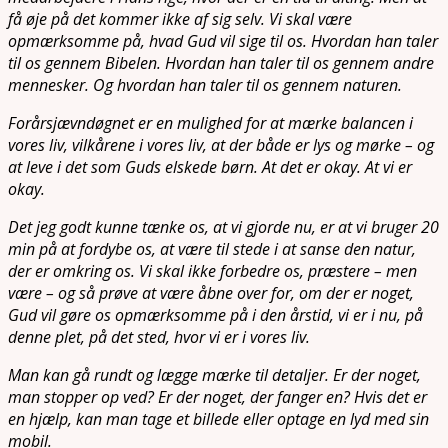
få øje på det kommer ikke af sig selv. Vi skal være
opmærksomme på, hvad Gud vil sige til os. Hvordan han taler
til os gennem Bibelen. Hvordan han taler til os gennem andre
mennesker. Og hvordan han taler til os gennem naturen.
Forårsjævndøgnet er en mulighed for at mærke balancen i
vores liv, vilkårene i vores liv, at der både er lys og mørke – og
at leve i det som Guds elskede børn. At det er okay. At vi er
okay.
Det jeg godt kunne tænke os, at vi gjorde nu, er at vi bruger 20
min på at fordybe os, at være til stede i at sanse den natur,
der er omkring os. Vi skal ikke forbedre os, præstere – men
være – og så prøve at være åbne over for, om der er noget,
Gud vil gøre os opmærksomme på i den årstid, vi er i nu, på
denne plet, på det sted, hvor vi er i vores liv.
Man kan gå rundt og lægge mærke til detaljer. Er der noget,
man stopper op ved? Er der noget, der fanger en? Hvis det er
en hjælp, kan man tage et billede eller optage en lyd med sin
mobil.