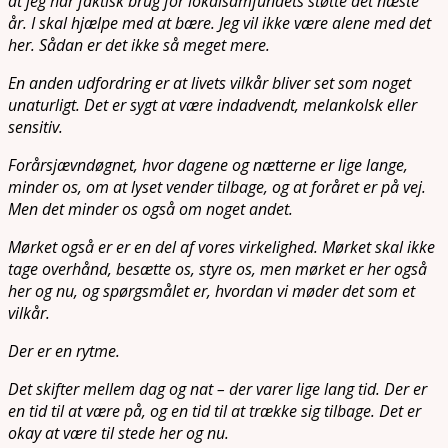
at jeg har faktisk brug for lokalsamfundets støtte det næste
år. I skal hjælpe med at bære. Jeg vil ikke være alene med det
her. Sådan er det ikke så meget mere.
En anden udfordring er at livets vilkår bliver set som noget
unaturligt. Det er sygt at være indadvendt, melankolsk eller
sensitiv.
Forårsjævndøgnet, hvor dagene og nætterne er lige lange,
minder os, om at lyset vender tilbage, og at foråret er på vej.
Men det minder os også om noget andet.
Mørket også er er en del af vores virkelighed. Mørket skal ikke
tage overhånd, besætte os, styre os, men mørket er her også
her og nu, og spørgsmålet er, hvordan vi møder det som et
vilkår.
Der er en rytme.
Det skifter mellem dag og nat – der varer lige lang tid. Der er
en tid til at være på, og en tid til at trække sig tilbage. Det er
okay at være til stede her og nu.