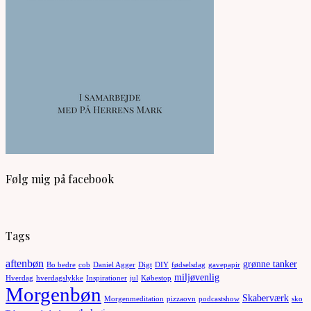
Følg mig på facebook
Tags
aftenbøn
grønne tanker
Bo bedre
cob
Daniel Agger
Digt
DIY
fødselsdag
gavepapir
miljøvenlig
Hverdag
hverdagslykke
Inspirationer
jul
Købestop
Morgenbøn
Skaberværk
Morgenmeditation
pizzaovn
podcastshow
sko