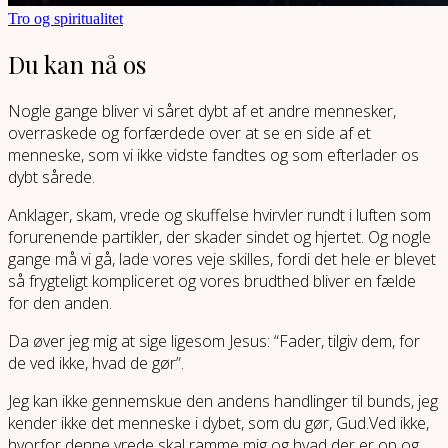
Tro og spiritualitet
Du kan nå os
Nogle gange bliver vi såret dybt af et andre mennesker,
overraskede og forfærdede over at se en side af et
menneske, som vi ikke vidste fandtes og som efterlader os
dybt sårede.
Anklager, skam, vrede og skuffelse hvirvler rundt i luften som
forurenende partikler, der skader sindet og hjertet. Og nogle
gange må vi gå, lade vores veje skilles, fordi det hele er blevet
så frygteligt kompliceret og vores brudthed bliver en fælde
for den anden.
Da øver jeg mig at sige ligesom J
esus: “Fader, tilgiv dem, for
de ved ikke, hvad de gør”.
Jeg kan ikke gennemskue den andens handlinger til bunds, jeg
kender ikke det menneske i dybet, som du gør, Gud.Ved ikke,
hvorfor denne vrede skal ramme mig og hvad der er op og