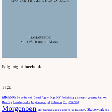
Følg mig på facebook
Tags
aftenbøn
grønne tanker
Bo bedre
cob
Daniel Agger
Digt
DIY
fødselsdag
gavepapir
miljøvenlig
Hverdag
hverdagslykke
Inspirationer
jul
Købestop
Morgenbøn
Skaberværk
Morgenmeditation
pizzaovn
podcastshow
sko