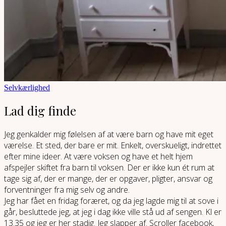
Selvkærlighed
Lad dig finde
Jeg genkalder mig følelsen af at være barn og have mit eget
værelse. Et sted, der bare er mit. Enkelt, overskueligt, indrettet
efter mine ideer. At være voksen og have et helt hjem
afspejler skiftet fra barn til voksen. Der er ikke kun ét rum at
tage sig af, der er mange, der er opgaver, pligter, ansvar og
forventninger fra mig selv og andre.
Jeg har fået en fridag foræret, og da jeg lagde mig til at sove i
går, besluttede jeg, at jeg i dag ikke ville stå ud af sengen. Kl er
13.35 og jeg er her stadig. Jeg slapper af. Scroller facebook,