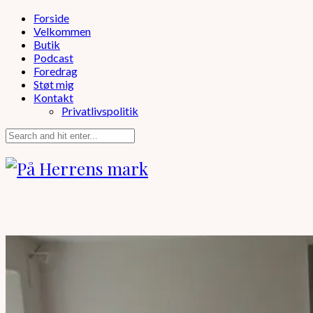
Forside
Velkommen
Butik
Podcast
Foredrag
Støt mig
Kontakt
Privatlivspolitik