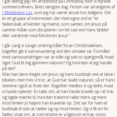
I går deltog jeg i en årstidsfest på Christania, hvor vi fejrede
sommersolhverv, årets længste dag. Festen var arrangeret af
I Mesterens Lys
, som jeg har været ansat hos tidligere. Det
er en gruppe af mennesker, der med egne ord er “et
fællesskab af kvinder og mænd, som samles om Jesus på
samme måde som disciplene i sin tid sad ved Hans fødder
eller vandrede med Mesteren Jesus.”
I går sang vi sange omkring bålet foran Christiniakirken,
bagefter gik vi sansevandring ved den smukke sø. Formålet
med sansevandringen var at stille sig selv to spørgsmål, hvad
siger Gud til mig igennem naturen? Og hvordan vil jeg handle
på det?
Man kan lære meget om Jesus og hans budskab ved at læse i
bibelen, men hvis vi tror, at Gud har skabt naturen, så er hans
stemme også at finde der. Bagefter mødtes vi og delte, hvad
vi havde oplevet. En talte om, at han havde kravlet op i et træ
og lagde mærke til, hvordan træerne rakte mere og mere
mod himlen jo højere han kravlede op. Det var for ham et
budskab til selv at række sig op mod himlen. Og vi fik en fin
fælles snak om, at som kristne er vi ligesom et træ, vores