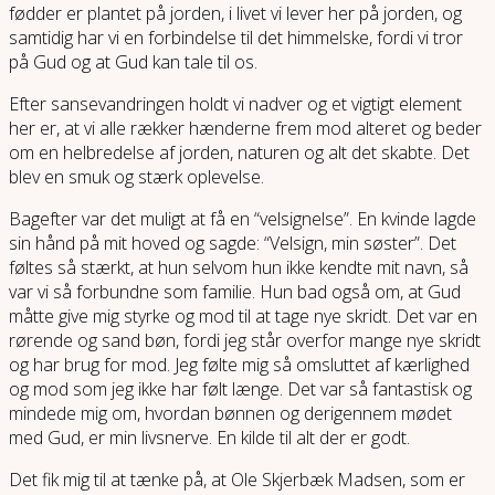
fødder er plantet på jorden, i livet vi lever her på jorden, og
samtidig har vi en forbindelse til det himmelske, fordi vi tror
på Gud og at Gud kan tale til os.
Efter sansevandringen holdt vi nadver og et vigtigt element
her er, at vi alle rækker hænderne frem mod alteret og beder
om en helbredelse af jorden, naturen og alt det skabte. Det
blev en smuk og stærk oplevelse.
Bagefter var det muligt at få en “velsignelse”. En kvinde lagde
sin hånd på mit hoved og sagde: “Velsign, min søster”. Det
føltes så stærkt, at hun selvom hun ikke kendte mit navn, så
var vi så forbundne som familie. Hun bad også om, at Gud
måtte give mig styrke og mod til at tage nye skridt. Det var en
rørende og sand bøn, fordi jeg står overfor mange nye skridt
og har brug for mod. Jeg følte mig så omsluttet af kærlighed
og mod som jeg ikke har følt længe. Det var så fantastisk og
mindede mig om, hvordan bønnen og derigennem mødet
med Gud, er min livsnerve. En kilde til alt der er godt.
Det fik mig til at tænke på, at Ole Skjerbæk Madsen, som er