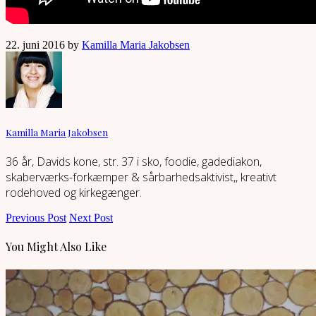
22. juni 2016 by
Kamilla Maria Jakobsen
Kamilla Maria Jakobsen
36 år, Davids kone, str. 37 i sko, foodie, gadediakon,
skaberværks-forkæmper & sårbarhedsaktivist,, kreativt
rodehoved og kirkegænger.
Previous Post
Next Post
You Might Also Like