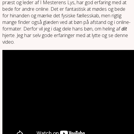
præst og leder af I Mesterens Lys, har god erfaring med at
bede for andre online. Det er fantastisk at mødes og bede
for hinanden og mærke det fysiske fællesskab, men rigtig
mange finder også glæden ved at bøn på afstand og i online-
formater. Derfor vil jeg i dag dele hans bøn, om heling af
dit
hjerte. Jeg har selv gode erfaringer med at lytte og se denne
video.