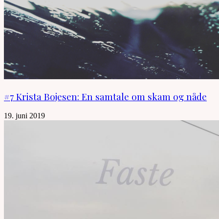
#7 Krista Bojesen: En samtale om skam og nåde
19. juni 2019