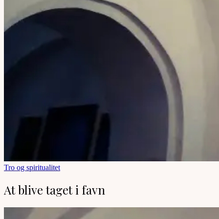
Tro og spiritualitet
At blive taget i favn