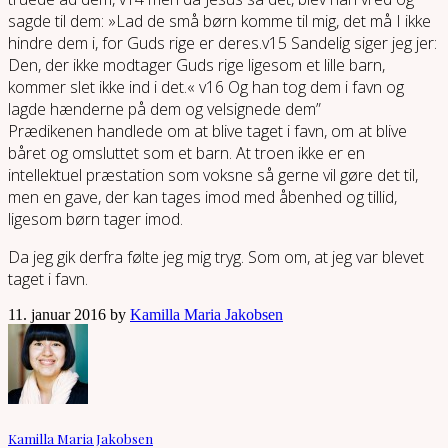
sagde til dem: »Lad de små børn komme til mig, det må I ikke
hindre dem i, for Guds rige er deres.v15 Sandelig siger jeg jer:
Den, der ikke modtager Guds rige ligesom et lille barn,
kommer slet ikke ind i det.« v16 Og han tog dem i favn og
lagde hænderne på dem og velsignede dem”
Prædikenen handlede om at blive taget i favn, om at blive
båret og omsluttet som et barn. At troen ikke er en
intellektuel præstation som voksne så gerne vil gøre det til,
men en gave, der kan tages imod med åbenhed og tillid,
ligesom børn tager imod.
Da jeg gik derfra følte jeg mig tryg. Som om, at jeg var blevet
taget i favn.
11. januar 2016 by
Kamilla Maria Jakobsen
Kamilla Maria Jakobsen