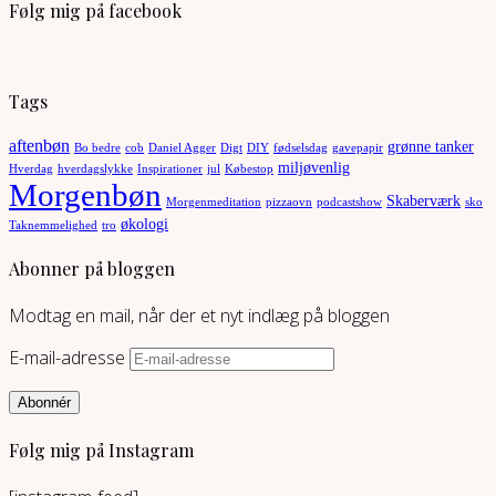
Følg mig på facebook
Tags
aftenbøn
grønne tanker
Bo bedre
cob
Daniel Agger
Digt
DIY
fødselsdag
gavepapir
miljøvenlig
Hverdag
hverdagslykke
Inspirationer
jul
Købestop
Morgenbøn
Skaberværk
Morgenmeditation
pizzaovn
podcastshow
sko
økologi
Taknemmelighed
tro
Abonner på bloggen
Modtag en mail, når der et nyt indlæg på bloggen
E-mail-adresse
Abonnér
Følg mig på Instagram