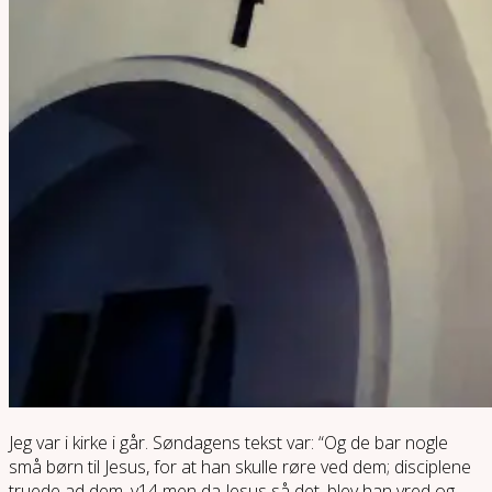
Jeg var i kirke i går. Søndagens tekst var: “Og de bar nogle
små børn til Jesus, for at han skulle røre ved dem; disciplene
truede ad dem, v14 men da Jesus så det, blev han vred og