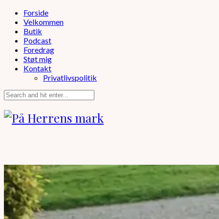
Forside
Velkommen
Butik
Podcast
Foredrag
Støt mig
Kontakt
Privatlivspolitik