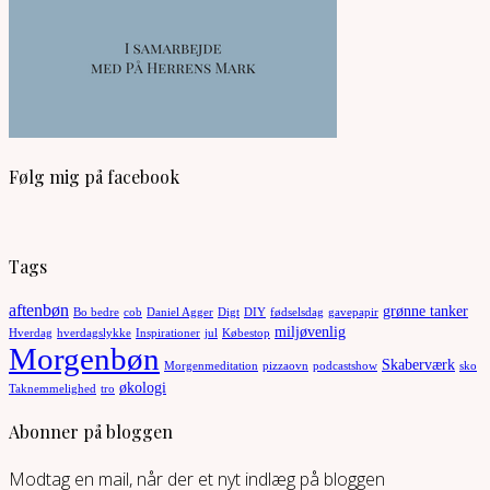
Følg mig på facebook
Tags
aftenbøn
grønne tanker
Bo bedre
cob
Daniel Agger
Digt
DIY
fødselsdag
gavepapir
miljøvenlig
Hverdag
hverdagslykke
Inspirationer
jul
Købestop
Morgenbøn
Skaberværk
Morgenmeditation
pizzaovn
podcastshow
sko
økologi
Taknemmelighed
tro
Abonner på bloggen
Modtag en mail, når der et nyt indlæg på bloggen