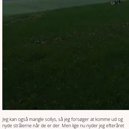
Jeg kan også mangle sollys, så jeg forsøger at komme ud og
nyde strålerne når de er der. Men lige nu nyder jeg efteråret