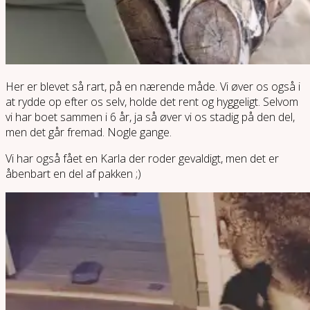
Her er blevet så rart, på en nærende måde. Vi øver os også i
at rydde op efter os selv, holde det rent og hyggeligt. Selvom
vi har boet sammen i 6 år, ja så øver vi os stadig på den del,
men det går fremad. Nogle gange.
Vi har også fået en Karla der roder gevaldigt, men det er
åbenbart en del af pakken ;)