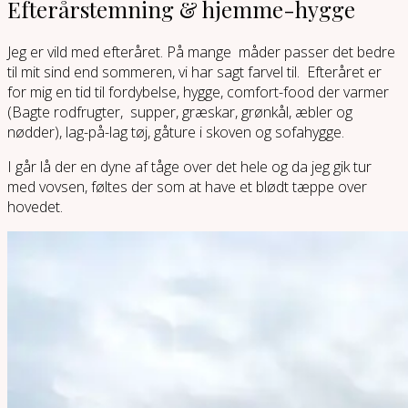
Efterårstemning & hjemme-hygge
Jeg er vild med efteråret. På mange måder passer det bedre
til mit sind end sommeren, vi har sagt farvel til. Efteråret er
for mig en tid til fordybelse, hygge, comfort-food der varmer
(Bagte rodfrugter, supper, græskar, grønkål, æbler og
nødder), lag-på-lag tøj, gåture i skoven og sofahygge.
I går lå der en dyne af tåge over det hele og da jeg gik tur
med vovsen, føltes der som at have et blødt tæppe over
hovedet.