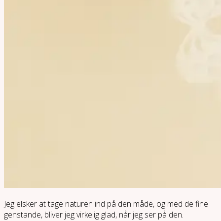
Jeg elsker at tage naturen ind på den måde, og med de fine
genstande, bliver jeg virkelig glad, når jeg ser på den.