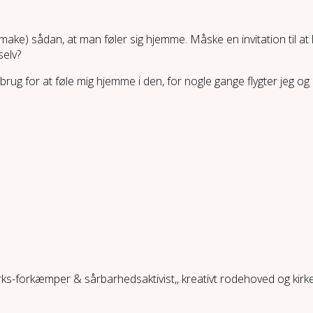
re (make) sådan, at man føler sig hjemme. Måske en invitation til
selv?
 brug for at føle mig hjemme i den, for nogle gange flygter jeg o
ærks-forkæmper & sårbarhedsaktivist,, kreativt rodehoved og kir