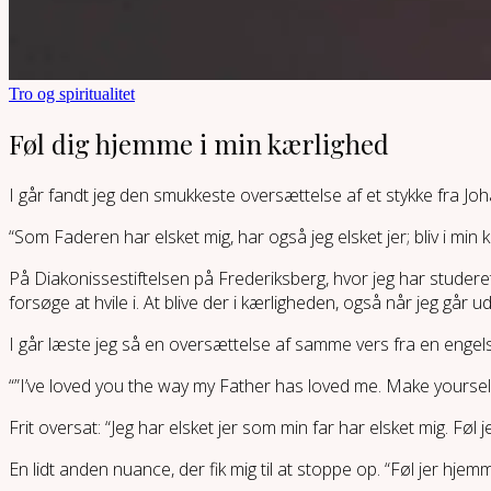
Tro og spiritualitet
Føl dig hjemme i min kærlighed
I går fandt jeg den smukkeste oversættelse af et stykke fra Joh
“Som Faderen har elsket mig, har også jeg elsket jer; bliv i min 
På Diakonissestiftelsen på Frederiksberg, hvor jeg har studere
forsøge at hvile i. At blive der i kærligheden, også når jeg går
I går læste jeg så en oversættelse af samme vers fra en engels
“”I’ve loved you the way my Father has loved me. Make yoursel
Frit oversat: “Jeg har elsket jer som min far har elsket mig. Føl
En lidt anden nuance, der fik mig til at stoppe op. “Føl jer hjem