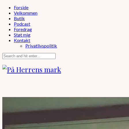
Forside
Velkommen
Butik
Podcast
Foredrag
Støt mig
Kontakt
Privatlivspolitik