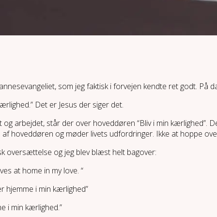
annesevangeliet, som jeg faktisk i forvejen kendte ret godt. På d
kærlighed.” Det er Jesus der siger det.
t og arbejdet, står der over hoveddøren “Bliv i min kærlighed”. 
 ud af hoveddøren og møder livets udfordringer. Ikke at hoppe over
k oversættelse og jeg blev blæst helt bagover:
ves at home in my love. “
 jer hjemme i min kærlighed”
me i min kærlighed.”