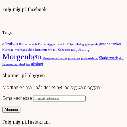
Følg mig på facebook
Tags
aftenbøn
grønne tanker
Bo bedre
cob
Daniel Agger
Digt
DIY
fødselsdag
gavepapir
miljøvenlig
Hverdag
hverdagslykke
Inspirationer
jul
Købestop
Morgenbøn
Skaberværk
Morgenmeditation
pizzaovn
podcastshow
sko
økologi
Taknemmelighed
tro
Abonner på bloggen
Modtag en mail, når der et nyt indlæg på bloggen
E-mail-adresse
Abonnér
Følg mig på Instagram