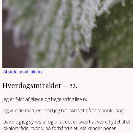
24 skridt mod julefred
Hverdagsmirakler – 22.
Jeg er fyldt af glæde og begejstring lige nu.
Jeg vil dele med jer, hvad jeg har skrevet på facebook i dag:
David og jeg synes af og til, at det er svært at være flyttet til et
lokalområde, hvor vi på forhånd slet ikke kender nogen