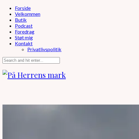
Forside
Velkommen
Butik
Podcast
Foredrag
Støt mig
Kontakt
Privatlivspolitik