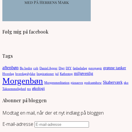
Følg mig på facebook
Tags
aftenbøn
grønne tanker
Bo bedre
cob
Daniel Agger
Digt
DIY
fødselsdag
gavepapir
miljøvenlig
Hverdag
hverdagslykke
Inspirationer
jul
Købestop
Morgenbøn
Skaberværk
Morgenmeditation
pizzaovn
podcastshow
sko
økologi
Taknemmelighed
tro
Abonner på bloggen
Modtag en mail, når der et nyt indlæg på bloggen
E-mail-adresse