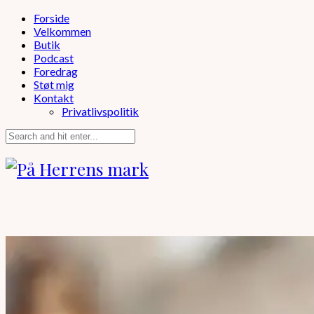
Forside
Velkommen
Butik
Podcast
Foredrag
Støt mig
Kontakt
Privatlivspolitik