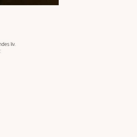
des liv.
: