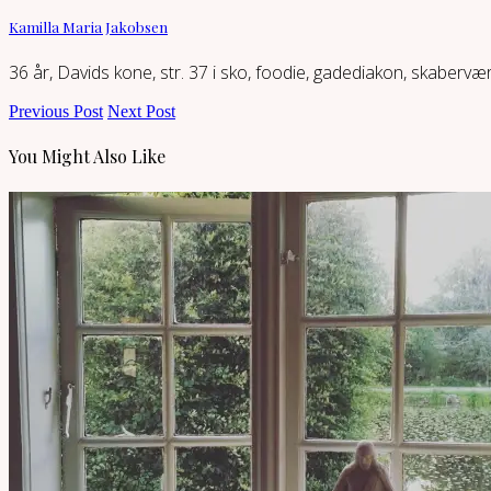
Kamilla Maria Jakobsen
36 år, Davids kone, str. 37 i sko, foodie, gadediakon, skaberv
Previous Post
Next Post
You Might Also Like