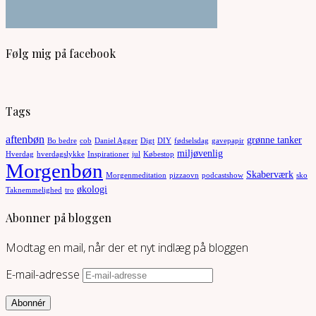
Følg mig på facebook
Tags
aftenbøn
grønne tanker
Bo bedre
cob
Daniel Agger
Digt
DIY
fødselsdag
gavepapir
miljøvenlig
Hverdag
hverdagslykke
Inspirationer
jul
Købestop
Morgenbøn
Skaberværk
Morgenmeditation
pizzaovn
podcastshow
sko
økologi
Taknemmelighed
tro
Abonner på bloggen
Modtag en mail, når der et nyt indlæg på bloggen
E-mail-adresse
Abonnér