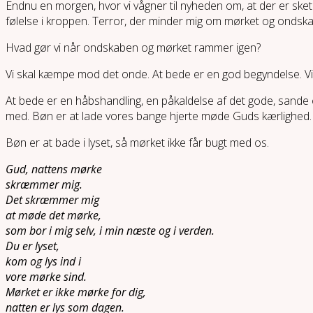
Endnu en morgen, hvor vi vågner til nyheden om, at der er sket
følelse i kroppen. Terror, der minder mig om mørket og ondskabe
Hvad gør vi når ondskaben og mørket rammer igen?
Vi skal kæmpe mod det onde. At bede er en god begyndelse. 
At bede er en håbshandling, en påkaldelse af det gode, sande 
med. Bøn er at lade vores bange hjerte møde Guds kærlighed. Bø
Bøn er at bade i lyset, så mørket ikke får bugt med os.
Gud, nattens mørke
skræmmer mig.
Det skræmmer mig
at møde det mørke,
som bor i mig selv, i min næste og i verden.
Du er lyset,
kom og lys ind i
vore mørke sind.
Mørket er ikke mørke for dig,
natten er lys som dagen.