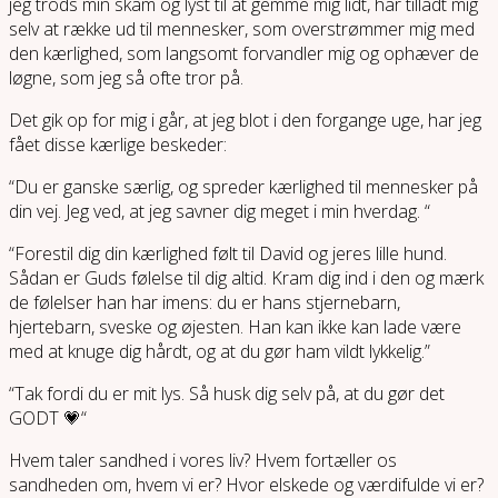
jeg trods min skam og lyst til at gemme mig lidt, har tilladt mig
selv at række ud til mennesker, som overstrømmer mig med
den kærlighed, som langsomt forvandler mig og ophæver de
løgne, som jeg så ofte tror på.
Det gik op for mig i går, at jeg blot i den forgange uge, har jeg
fået disse kærlige beskeder:
“Du er ganske særlig, og spreder kærlighed til mennesker på
din vej. Jeg ved, at jeg savner dig meget i min hverdag. “
“Forestil dig din kærlighed følt til David og jeres lille hund.
Sådan er Guds følelse til dig altid. Kram dig ind i den og mærk
de følelser han har imens: du er hans stjernebarn,
hjertebarn, sveske og øjesten. Han kan ikke kan lade være
med at knuge dig hårdt, og at du gør ham vildt lykkelig.”
“Tak fordi du er mit lys. Så husk dig selv på, at du gør det
GODT 💗“
Hvem taler sandhed i vores liv? Hvem fortæller os
sandheden om, hvem vi er? Hvor elskede og værdifulde vi er?