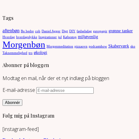
Tags
aftenbøn
grønne tanker
Bo bedre
cob
Daniel Agger
Digt
DIY
fødselsdag
gavepapir
miljøvenlig
Hverdag
hverdagslykke
Inspirationer
jul
Købestop
Morgenbøn
Skaberværk
Morgenmeditation
pizzaovn
podcastshow
sko
økologi
Taknemmelighed
tro
Abonner på bloggen
Modtag en mail, når der et nyt indlæg på bloggen
E-mail-adresse
Abonnér
Følg mig på Instagram
[instagram-feed]