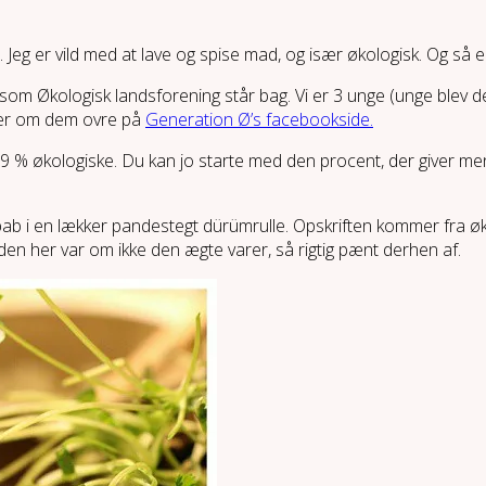
Jeg er vild med at lave og spise mad, og især økologisk. Og så er
, som Økologisk landsforening står bag. Vi er 3 unge (unge blev d
nker om dem ovre på
Generation Ø’s facebookside.
r 99 % økologiske. Du kan jo starte med den procent, der giver meni
 kebab i en lækker pandestegt dürümrulle. Opskriften kommer f
den her var om ikke den ægte varer, så rigtig pænt derhen af.