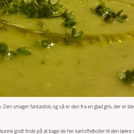
on. Den smager fantastisk, og så er den fra en glad gris, der er 
kunne godt finde på at bage de her kartoffelboller til den lækre s