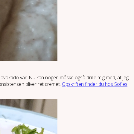
en avokado var. Nu kan nogen måske også drille mig med, at jeg
onsistensen bliver ret cremet.
Opskriften finder du hos Sofies