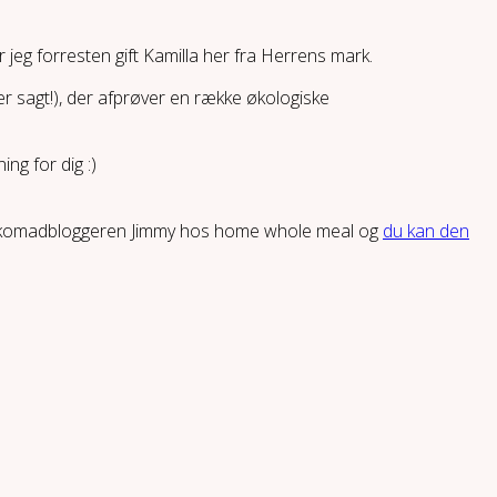
 jeg forresten gift Kamilla her fra Herrens mark.
er sagt!), der afprøver en række økologiske
ng for dig :)
ra økomadbloggeren Jimmy hos home whole meal og
du kan den