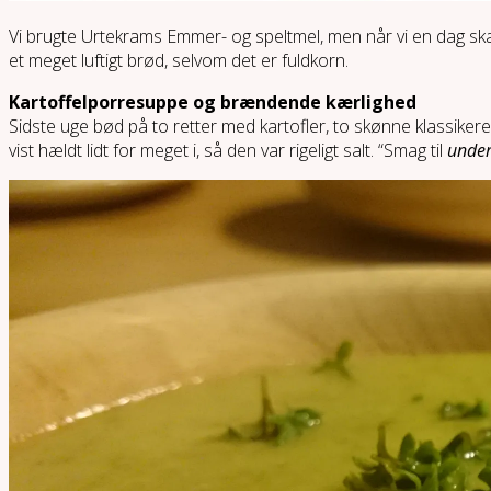
Vi brugte Urtekrams Emmer- og speltmel, men når vi en dag ska
et meget luftigt brød, selvom det er fuldkorn.
Kartoffelporresuppe og brændende kærlighed
Sidste uge bød på to retter med kartofler, to skønne klassikere,
vist hældt lidt for meget i, så den var rigeligt salt. “Smag til
under