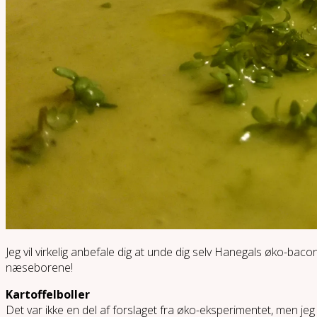
Jeg vil virkelig anbefale dig at unde dig selv Hanegals øko-bac
næseborene!
Kartoffelboller
Det var ikke en del af forslaget fra øko-eksperimentet, men jeg 