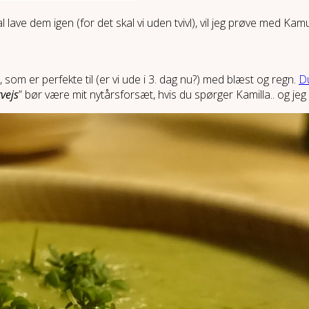
l lave dem igen (for det skal vi uden tvivl), vil jeg prøve med
 som er perfekte til (er vi ude i 3. dag nu?) med blæst og regn.
Du
vejs
” bør være mit nytårsforsæt, hvis du spørger Kamilla.. og jeg 