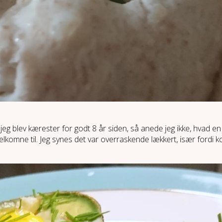
 jeg blev kærester for godt 8 år siden, så anede jeg ikke, hvad 
lkomne til. Jeg synes det var overraskende lækkert, især fordi k