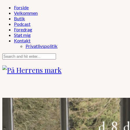
Forside
Velkommen
Butik
Podcast
Foredrag
Støt mig
Kontakt
Privatlivspolitik