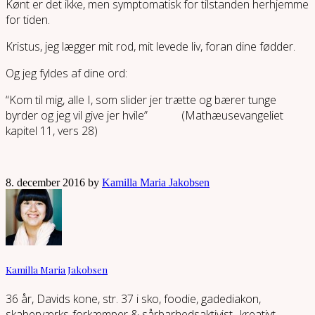
Kønt er det ikke, men symptomatisk for tilstanden herhjemme
for tiden.
Kristus, jeg lægger mit rod, mit levede liv, foran dine fødder.
Og jeg fyldes af dine ord:
“Kom til mig, alle I, som slider jer trætte og bærer tunge
byrder og jeg vil give jer hvile” (Mathæusevangeliet
kapitel 11, vers 28)
8. december 2016 by
Kamilla Maria Jakobsen
Kamilla Maria Jakobsen
36 år, Davids kone, str. 37 i sko, foodie, gadediakon,
skaberværks-forkæmper & sårbarhedsaktivist,, kreativt