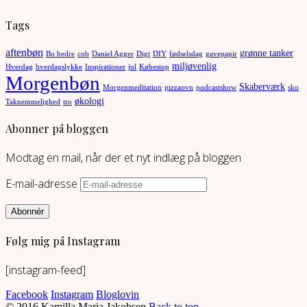
Tags
aftenbøn
grønne tanker
Bo bedre
cob
Daniel Agger
Digt
DIY
fødselsdag
gavepapir
miljøvenlig
Hverdag
hverdagslykke
Inspirationer
jul
Købestop
Morgenbøn
Skaberværk
Morgenmeditation
pizzaovn
podcastshow
sko
økologi
Taknemmelighed
tro
Abonner på bloggen
Modtag en mail, når der et nyt indlæg på bloggen
E-mail-adresse
Abonnér
Følg mig på Instagram
[instagram-feed]
Facebook
Instagram
Bloglovin
© 2016 Kamilla Maria Jakobsen
Back to top