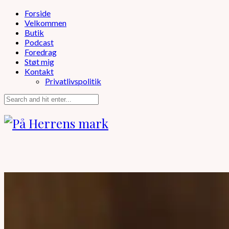
Forside
Velkommen
Butik
Podcast
Foredrag
Støt mig
Kontakt
Privatlivspolitik