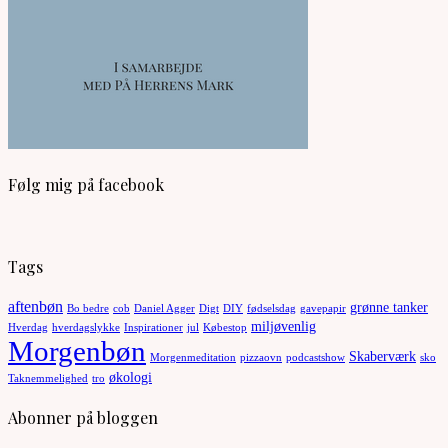
Følg mig på facebook
Tags
aftenbøn
grønne tanker
Bo bedre
cob
Daniel Agger
Digt
DIY
fødselsdag
gavepapir
miljøvenlig
Hverdag
hverdagslykke
Inspirationer
jul
Købestop
Morgenbøn
Skaberværk
Morgenmeditation
pizzaovn
podcastshow
sko
økologi
Taknemmelighed
tro
Abonner på bloggen