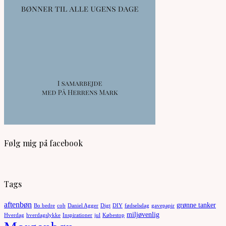
Følg mig på facebook
Tags
aftenbøn
grønne tanker
Bo bedre
cob
Daniel Agger
Digt
DIY
fødselsdag
gavepapir
miljøvenlig
Hverdag
hverdagslykke
Inspirationer
jul
Købestop