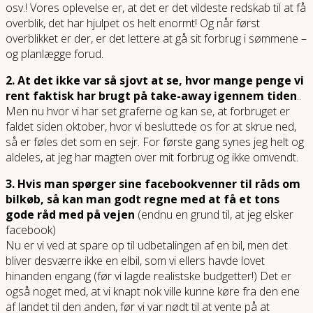
osv.! Vores oplevelse er, at det er det vildeste redskab til at få
overblik, det har hjulpet os helt enormt! Og når først
overblikket er der, er det lettere at gå sit forbrug i sømmene –
og planlægge forud.
2. At det ikke var så sjovt at se, hvor mange penge vi
rent faktisk har brugt på take-away igennem tiden
..
Men nu hvor vi har set graferne og kan se, at forbruget er
faldet siden oktober, hvor vi besluttede os for at skrue ned,
så er føles det som en sejr. For første gang synes jeg helt og
aldeles, at jeg har magten over mit forbrug og ikke omvendt.
3. Hvis man spørger sine facebookvenner til råds om
bilkøb, så kan man godt regne med at få et tons
gode råd med på vejen
(endnu en grund til, at jeg elsker
facebook)
Nu er vi ved at spare op til udbetalingen af en bil, men det
bliver desværre ikke en elbil, som vi ellers havde lovet
hinanden engang (før vi lagde realistske budgetter!) Det er
også noget med, at vi knapt nok ville kunne køre fra den ene
af landet til den anden, før vi var nødt til at vente på at