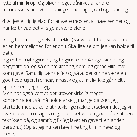
lytte til min krop. Og bliver meget påvirket af andre
menneskers humør, holdninger, meninger, ord og handling.
4. At jeg er rigtig glad for at være moster, at have venner og
har lært hvad det vil sige at være alene.
5. Jeg har lært mig selv at hækle. (skriver det her, selvom det
er en hemmelighed lidt endnu. Skal lige se om jeg kan holde til
det!).
Jeg er helt nybegynder, og begyndte for 4 dage siden. Jeg
begyndte da jeg så en hæklet ting, som jeg gerne ville lave
som gave. Samtidig tænkte jeg også at det kunne være en
god tidsbruger, hjernegymnastik og at mit liv ikke går helt til
spilde mens jeg er syg.
Men har også lært at det kræver virkelig meget
koncentration, så må holde virkelig mange pauser. Jeg
startede med at lære at hækle lige rækker, (selvom det jeg vil
lave kræver en magisk ring), men det var en god måde at lære
teknikken på, og samtidig fik jeg lavet en gave til en anden
person. :) (Og at jeg nu kan lave fine ting til min nevø og
niece).