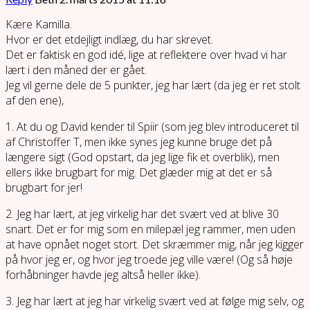
Kære Kamilla.
Hvor er det etdejligt indlæg, du har skrevet.
Det er faktisk en god idé, lige at reflektere over hvad vi har
lært i den måned der er gået.
Jeg vil gerne dele de 5 punkter, jeg har lært (da jeg er ret stolt
af den ene),
1. At du og David kender til Spiir (som jeg blev introduceret til
af Christoffer T, men ikke synes jeg kunne bruge det på
længere sigt (God opstart, da jeg lige fik et overblik), men
ellers ikke brugbart for mig. Det glæder mig at det er så
brugbart for jer!
2. Jeg har lært, at jeg virkelig har det svært ved at blive 30
snart. Det er for mig som en milepæl jeg rammer, men uden
at have opnået noget stort. Det skræmmer mig, når jeg kigger
på hvor jeg er, og hvor jeg troede jeg ville være! (Og så høje
forhåbninger havde jeg altså heller ikke).
3. Jeg har lært at jeg har virkelig svært ved at følge mig selv, og