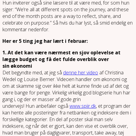
Hun inviterer også sine læsere til at være med, for som hun
siger: “We’re all at different spots on the journey, and these
end of the month posts are a way to reflect, share, and
celebrate on purpose.” Så hvis du har lyst, så smid endelig en
kommentar nedenfor.
Her er 5 ting jeg har lært i februar:
1. At det kan være nærmest en sjov oplevelse at
lægge budget og få det fulde overblik over
sin økonomi
Det begyndte med, at jeg så
denne her video
af Christina
Wedel og Louise Berner. Videoen handler om økonomi og
om at skamme sig over ikke helt at kunne finde ud af det og
være bange for penge. Virkelig virkelig god blogserie hun har
gang i, og der er masser af gode grin
undervejs! Hun anbefaler også
www.spiir.dk
, et program der
kan hente alle posteringer fra netbanken og indeksere dem i
forskellige kategorier. En del af poster skal man selv
indeksere, og når det er gjort, kan den vise et overblik over,
hvad man bruger på dagligvarer, transport, take away, tøj