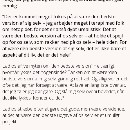
nemlig:
“Der er kommet meget fokus på at være den bedste
version af sig selv – jeg arbejder meget i terapi med folk
om netop dét, for det er altså dybt urealistisk. Det at
være den bedste version af os selv er – at holde et spejl
op for os selv, som rakker ned på os selv – hele tiden. For
at være den bedste version af sig selv, det er ikke bare et
aspekt af dit liv, det er det hele!”
Lad os aflive myten om ‘den bedste version’. Helt ærligt,
hvornår lykkes det nogensinde? Tanken om at være ‘den
bedste version’ af mig selv, gør mig ret træt. Og alligevel er det
ofte det, jeg har forsøgt at være. At lave en lang liste over alt,
det jeg føler jeg bør gøre. Og slå mig selv oveni hovedet, når
det ikke lykkes. Kender du det?
Lad os stræbe efter at gøre det gode, men være velvidende,
at det at ‘være den bedste udgave af os selv’ er et umuligt
projekt.