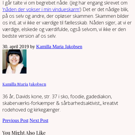
I går talte vi om begrebet nåde. (Jeg har engang skrevet om
‘nåden der vokser i min vindueskarm’
) Det er det nådige blik,
på os selv og andre, der opløser skammen. Skammen bilder
os ind, at vi ikke er værdige til fællesskab. Nåden siger, at vi er
værdige, elskede og værdifulde, også selvom, vi ikke er den
bedste version af os selv.
30. april 2019 by
Kamilla Maria Jakobsen
Kamilla Maria Jakobsen
36 år, Davids kone, str. 37 i sko, foodie, gadediakon,
skaberværks-forkæmper & sårbarhedsaktivist,, kreativt
rodehoved og kirkegænger.
Previous Post
Next Post
You Might Also Like