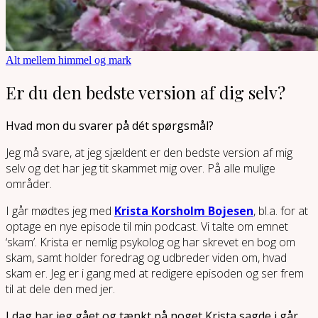
Alt mellem himmel og mark
Er du den bedste version af dig selv?
Hvad mon du svarer på dét spørgsmål?
Jeg må svare, at jeg sjældent er den bedste version af mig
selv og det har jeg tit skammet mig over. På alle mulige
områder.
I går mødtes jeg med
Krista Korsholm Bojesen
, bl.a. for at
optage en nye episode til min podcast. Vi talte om emnet
‘skam’. Krista er nemlig psykolog og har skrevet en bog om
skam, samt holder foredrag og udbreder viden om, hvad
skam er. Jeg er i gang med at redigere episoden og ser frem
til at dele den med jer.
I dag har jeg gået og tænkt på noget Krista sagde i går,