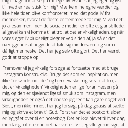
mig tilbage for at se på mit eget liv: Hvad har jeg egentlig lyst
til, hvad er realistisk for mig? Mærke mine egne værdier og
ikke hele tiden blive konfronteret med ‘det gode liv’ fra
mennesker, hvoraf de fleste er fremmede for mig. Vi ved det
jo allesammen, men de sociale medier er ofte et glansbillede,
alligevel kan vi komme til at tro, at det er virkeligheden, og når
vores eget liv pludseligt blegner ved siden af, ja så er det
nærliggende at begynde at føle sig mindreværd og som et
dårligt menneske. Det har jeg selv ofte gjort. Det har været
godt at stoppe op.
Fremover vil jeg virkelig forsøge at fortsætte med at bruge
Instagram konstruktivt. Bruge det som en inspiration, men
ikke ‘forsvinde ind i det’ og hjernevaske mig selv til at tro, at
det er ‘virkeligheden’. Virkeligheden er lige foran næsen på
mig, og den er sjælendt ligeså smuk som Instagram, men
virkeligheden er også det eneste jeg reelt kan gøre noget ved.
Sidst, men ikke mindst har jeg forsøgt på dagligbasis at sætte
mig og skrive et brev til Gud. Først var det et postkort, siden
er jeg gået over til en notesbog. Det er ikke blevet til hver dag,
men langt oftere end det har været før. Jeg ville gerne sige, at