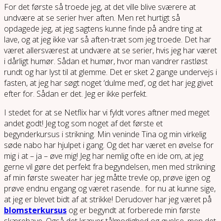
For det første så troede jeg, at det ville blive sværere at
undvære at se serier hver aften. Men ret hurtigt så
opdagede jeg, at jeg sagtens kunne finde på andre ting at
lave, og at jeg ikke var så aften-træt som jeg troede. Det har
været allersværest at undvære at se serier, hvis jeg har været
i dårligt humør. Sådan et humør, hvor man vandrer rastløst
rundt og har lyst til at glemme. Det er sket 2 gange undervejs i
fasten, at jeg har søgt noget ‘dulme med’, og det har jeg givet
efter for. Sådan er det. Jeg er ikke perfekt.
I stedet for at se Netflix har vi fyldt vores aftner med meget
andet godt! Jeg tog som noget af det første et
begynderkursus i strikning. Min veninde Tina og min virkelig
søde nabo har hjulpet i gang. Og det har været en øvelse for
mig i at – ja – øve mig! Jeg har nemlig ofte en ide om, at jeg
gerne vil gøre det perfekt fra begyndelsen, men med strikning
af min første sweater har jeg måtte trevle op, prøve igen og
prøve endnu engang og været rasende.. for nu at kunne sige,
at jeg er blevet bidt af at strikke! Derudover har jeg været på
blomsterkursus
og er begyndt at forberede min første
skærehave. Også det kræver tålmodighed og øvelse, men det