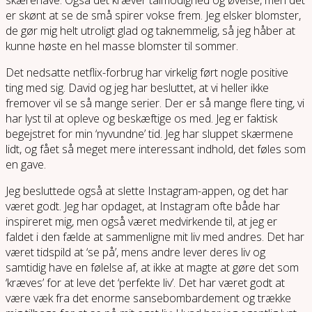
er skønt at se de små spirer vokse frem. Jeg elsker blomster,
de gør mig helt utroligt glad og taknemmelig, så jeg håber at
kunne høste en hel masse blomster til sommer.
Det nedsatte netflix-forbrug har virkelig ført nogle positive
ting med sig. David og jeg har besluttet, at vi heller ikke
fremover vil se så mange serier. Der er så mange flere ting, vi
har lyst til at opleve og beskæftige os med. Jeg er faktisk
begejstret for min ‘nyvundne’ tid. Jeg har sluppet skærmene
lidt, og fået så meget mere interessant indhold, det føles som
en gave.
Jeg besluttede også at slette Instagram-appen, og det har
været godt. Jeg har opdaget, at Instagram ofte både har
inspireret mig, men også været medvirkende til, at jeg er
faldet i den fælde at sammenligne mit liv med andres. Det har
været tidspild at ‘se på’, mens andre lever deres liv og
samtidig have en følelse af, at ikke at magte at gøre det som
‘kræves’ for at leve det ‘perfekte liv’. Det har været godt at
være væk fra det enorme sansebombardement og trække