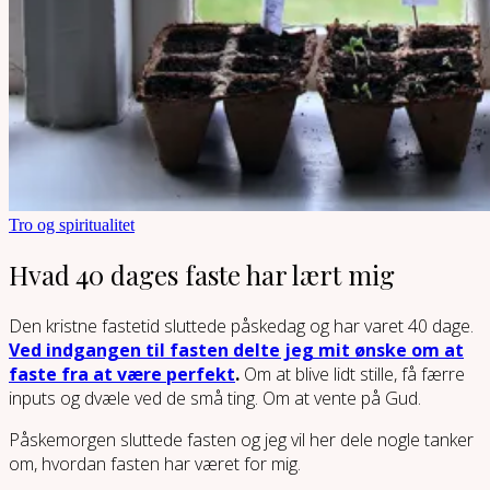
Tro og spiritualitet
Hvad 40 dages faste har lært mig
Den kristne fastetid sluttede påskedag og har varet 40 dage.
Ved indgangen til fasten delte jeg mit ønske om at
faste fra at være perfekt
.
Om at blive lidt stille, få færre
inputs og dvæle ved de små ting. Om at vente på Gud.
Påskemorgen sluttede fasten og jeg vil her dele nogle tanker
om, hvordan fasten har været for mig.