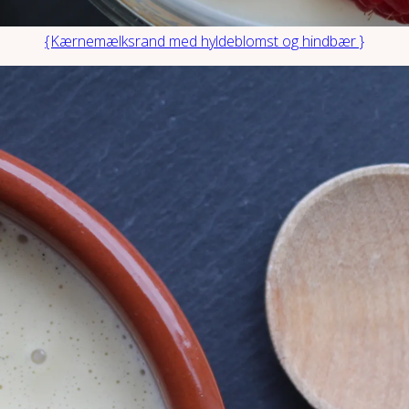
{Kærnemælksrand med hyldeblomst og hindbær }