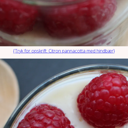
{Tryk for opskrift: Citron pannacotta med hindbær}