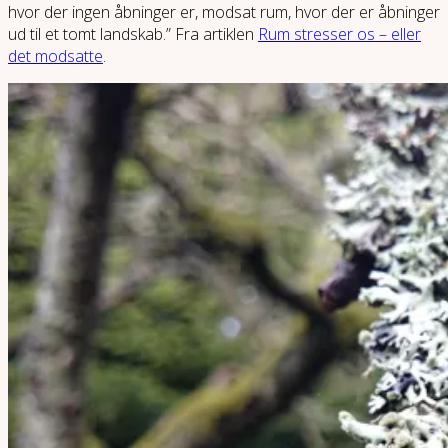
hvor der ingen åbninger er, modsat rum, hvor der er åbninger
ud til et tomt landskab.” Fra artiklen
Rum stresser os – eller
det modsatte
.