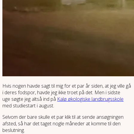
Hvis nogen havde sagt til mig for et par år siden, at jeg ville gå
i deres fodspor, havde jeg ikke troet på det. Men i sidste
uge søgte jeg altså ind på
Kalø økologiske landbrugsskole
med studiestart i august.
Selvom der bare skulle et par klik til at sende ansøgningen
afsted, så har det taget nogle måneder at komme til den
beslutning.