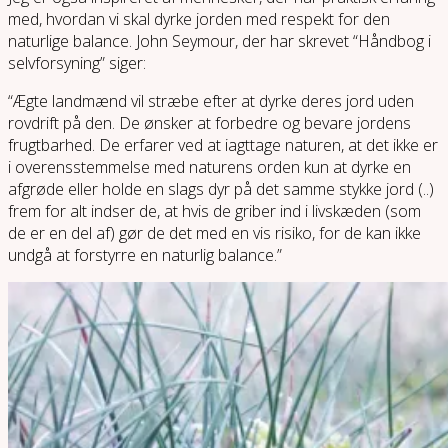
med, hvordan vi skal dyrke jorden med respekt for den
naturlige balance. John Seymour, der har skrevet “Håndbog i
selvforsyning” siger:
“Ægte landmænd vil stræbe efter at dyrke deres jord uden
rovdrift på den. De ønsker at forbedre og bevare jordens
frugtbarhed. De erfarer ved at iagttage naturen, at det ikke er
i overensstemmelse med naturens orden kun at dyrke en
afgrøde eller holde en slags dyr på det samme stykke jord (..)
frem for alt indser de, at hvis de griber ind i livskæden (som
de er en del af) gør de det med en vis risiko, for de kan ikke
undgå at forstyrre en naturlig balance.”