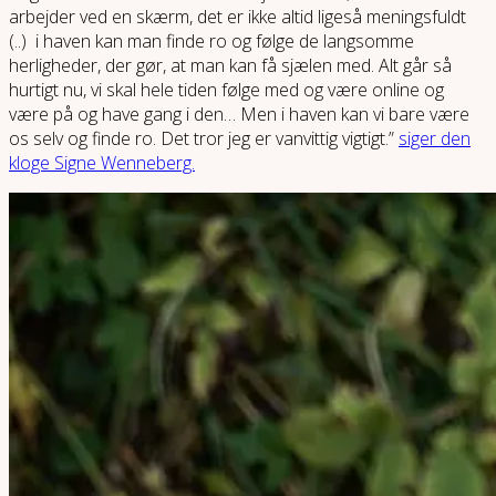
arbejder ved en skærm, det er ikke altid ligeså meningsfuldt
(..) i haven kan man finde ro og følge de langsomme
herligheder, der gør, at man kan få sjælen med. Alt går så
hurtigt nu, vi skal hele tiden følge med og være online og
være på og have gang i den… Men i haven kan vi bare være
os selv og finde ro. Det tror jeg er vanvittig vigtigt.”
siger den
kloge Signe Wenneberg.