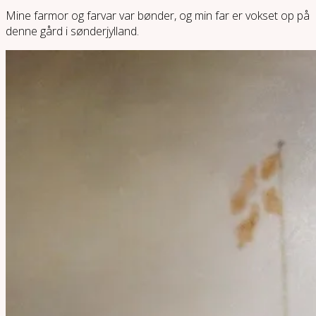
Mine farmor og farvar var bønder, og min far er vokset op på
denne gård i sønderjylland.