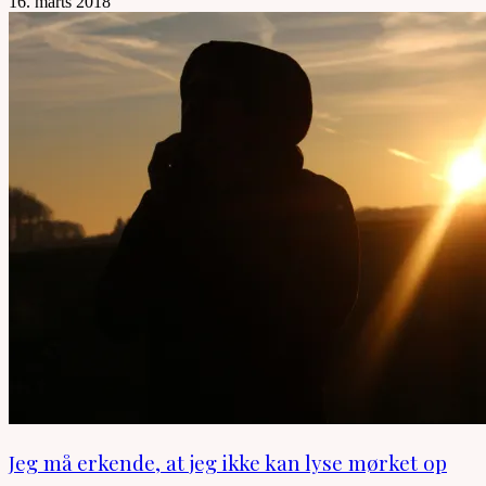
16. marts 2018
Jeg må erkende, at jeg ikke kan lyse mørket op