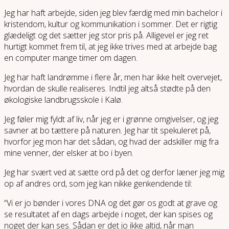
Jeg har haft arbejde, siden jeg blev færdig med min bachelor i
kristendom, kultur og kommunikation i sommer. Det er rigtig
glædeligt og det sætter jeg stor pris på. Alligevel er jeg ret
hurtigt kommet frem til, at jeg ikke trives med at arbejde bag
en computer mange timer om dagen.
Jeg har haft landrømme i flere år, men har ikke helt overvejet,
hvordan de skulle realiseres. Indtil jeg altså stødte på den
økologiske landbrugsskole i Kalø.
Jeg føler mig fyldt af liv, når jeg er i grønne omgivelser, og jeg
savner at bo tættere på naturen. Jeg har tit spekuleret på,
hvorfor jeg mon har det sådan, og hvad der adskiller mig fra
mine venner, der elsker at bo i byen.
Jeg har svært ved at sætte ord på det og derfor læner jeg mig
op af andres ord, som jeg kan nikke genkendende til:
“Vi er jo bønder i vores DNA og det gør os godt at grave og
se resultatet af en dags arbejde i noget, der kan spises og
noget der kan ses. Sådan er det jo ikke altid, når man