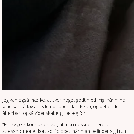
Jeg kan også mærke, at sker noget godt med mig, når mine
øjne kan få lov at hvile ud i åbent landskab, og det er der
åbenbart også videnskabeligt belæg for:
“Forsøgets konklusion var, at man udskiller mere af
stresshormonet kortisol i blodet, når man befinder sig i rum,