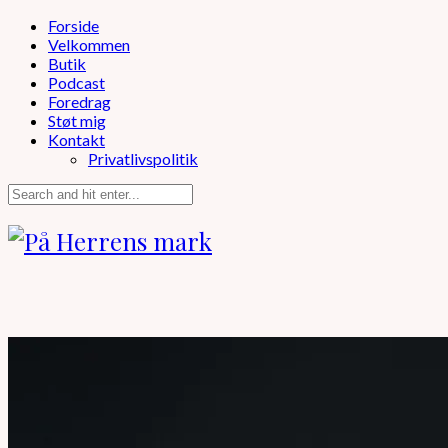
Forside
Velkommen
Butik
Podcast
Foredrag
Støt mig
Kontakt
Privatlivspolitik