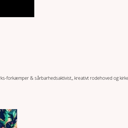
ærks-forkæmper & sårbarhedsaktivist,, kreativt rodehoved og kir