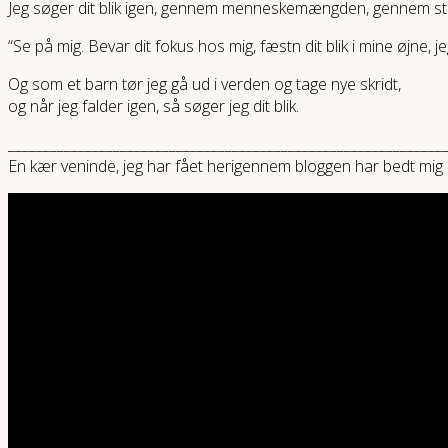
Jeg søger dit blik igen, gennem menneskemængden, gennem stemme
“Se på mig. Bevar dit fokus hos mig, fæstn dit blik i mine øjne, j
Og som et barn tør jeg gå ud i verden og tage nye skridt,
og når jeg falder igen, så søger jeg dit blik.
______________________________________________________________
En kær veninde, jeg har fået herigennem bloggen har bedt mi