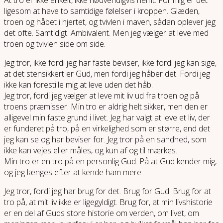
ligesom at have to samtidige følelser i kroppen. Glæden,
troen og håbet i hjertet, og tvivlen i maven, sådan oplever jeg
det ofte. Samtidigt. Ambivalent. Men jeg vælger at leve med
troen og tvivlen side om side.
Jeg tror, ikke fordi jeg har faste beviser, ikke fordi jeg kan sige,
at det stensikkert er Gud, men fordi jeg håber det. Fordi jeg
ikke kan forestille mig at leve uden det håb.
Jeg tror, fordi jeg vælger at leve mit liv ud fra troen og på
troens præmisser. Min tro er aldrig helt sikker, men den er
alligevel min faste grund i livet. Jeg har valgt at leve et liv, der
er funderet på tro, på en virkelighed som er større, end det
jeg kan se og har beviser for. Jeg tror på en sandhed, som
ikke kan vejes eller måles, og kun af og til mærkes.
Min tro er en tro på en personlig Gud. På at Gud kender mig,
og jeg længes efter at kende ham mere.
Jeg tror, fordi jeg har brug for det. Brug for Gud. Brug for at
tro på, at mit liv ikke er ligegyldigt. Brug for, at min livshistorie
er en del af Guds store historie om verden, om livet, om