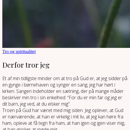
Tro og spiritualitet
Derfor tror jeg
Et af min tidligste minder om at tro på Gud er, at jeg sidder på
en gynge i børnehaven og synger en sang, jeg har hørt i
kirken. Sangen indeholder en sætning, der på mange måder
beskriver min tro i sin enkelhed: “For du er min far og jeg er
dit barn, jeg ved, at du elsker mig”.
Troen på Gud har været med mig siden. Jeg oplever, at Gud
er nærværende, at han er virkelig i mit liv, at jeg kan høre fra
ham, opleve at få tegn fra ham, at han igen og igen viser mig,
at han ønsker at møde mig.