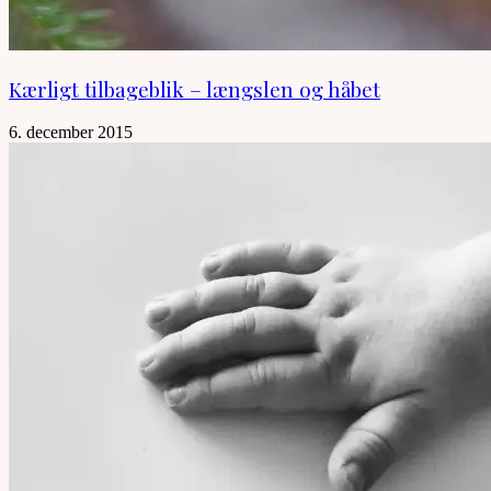
Kærligt tilbageblik – længslen og håbet
6. december 2015