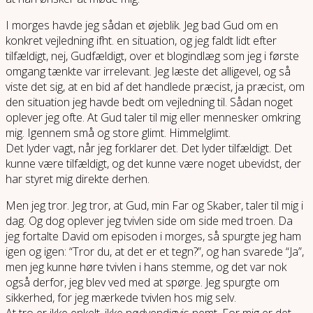
I morges havde jeg sådan et øjeblik. Jeg bad Gud om en
konkret vejledning ifht. en situation, og jeg faldt lidt efter
tilfældigt, nej, Gudfældigt, over et blogindlæg som jeg i første
omgang tænkte var irrelevant. Jeg læste det alligevel, og så
viste det sig, at en bid af det handlede præcist, ja præcist, om
den situation jeg havde bedt om vejledning til. Sådan noget
oplever jeg ofte. At Gud taler til mig eller mennesker omkring
mig. Igennem små og store glimt. Himmelglimt.
Det lyder vagt, når jeg forklarer det. Det lyder tilfældigt. Det
kunne være tilfældigt, og det kunne være noget ubevidst, der
har styret mig direkte derhen.
Men jeg tror. Jeg tror, at Gud, min Far og Skaber, taler til mig i
dag. Og dog oplever jeg tvivlen side om side med troen. Da
jeg fortalte David om episoden i morges, så spurgte jeg ham
igen og igen: “Tror du, at det er et tegn?”, og han svarede “Ja”,
men jeg kunne høre tvivlen i hans stemme, og det var nok
også derfor, jeg blev ved med at spørge. Jeg spurgte om
sikkerhed, for jeg mærkede tvivlen hos mig selv.
At tro er ikke enkelt, ikke nødvendigvis nemt. For mig er det