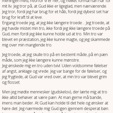
meningen med, hvorfor vi er her, og hvilket formål han har for
mit liv. Jeg tror på, at Gud ikke er ligeglad, men nærværende.
Jeg tror, fordi jeg har brug for et håb, fordi jeg dybest set har
brug for kraft til at leve.
Engang troede jeg, at jeg ikke længere troede… Jeg troede, at
jeg havde mistet min tro, ikke fordi jeg ikke længere troede på
Gud, men fordi jeg ikke kunne holde ud at tro. Min tro var
blevet en præstation, jeg ikke kunne magte, og jeg skammede
mig over min manglende tro.
Jeg troede, at jeg skulle tro på en bestemt måde, på en pæn
måde, som jeg ikke længere kunne mønstre.
Jeg ønskede mig en tro uden tvivl. Uden voldsomme følelser
af angst, anklage og vrede. Jeg var bange for de følelser, og
jeg frygtede, at Gud var vred over, at min tro var blevet grim
og flosset.
Men jeg mødte mennesker (gudskelov), der lærte mig at tro
ikke altid behøver at være pæn. At man gerne må bande,
imens man beder. At Gud kan holde til det hele og ønsker at
høre det. Jeg nærmede mig Gud igen igennem desperat bøn.