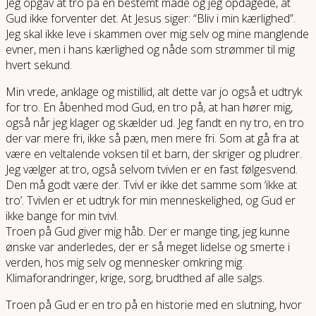
Jeg opgav at tro på en bestemt måde og jeg opdagede, at
Gud ikke forventer det. At Jesus siger: “Bliv i min kærlighed”.
Jeg skal ikke leve i skammen over mig selv og mine manglende
evner, men i hans kærlighed og nåde som strømmer til mig
hvert sekund.
Min vrede, anklage og mistillid, alt dette var jo også et udtryk
for tro. En åbenhed mod Gud, en tro på, at han hører mig,
også når jeg klager og skælder ud. Jeg fandt en ny tro, en tro
der var mere fri, ikke så pæn, men mere fri. Som at gå fra at
være en veltalende voksen til et barn, der skriger og pludrer.
Jeg vælger at tro, også selvom tvivlen er en fast følgesvend.
Den må godt være der. Tvivl er ikke det samme som ‘ikke at
tro’. Tvivlen er et udtryk for min menneskelighed, og Gud er
ikke bange for min tvivl.
Troen på Gud giver mig håb. Der er mange ting, jeg kunne
ønske var anderledes, der er så meget lidelse og smerte i
verden, hos mig selv og mennesker omkring mig.
Klimaforandringer, krige, sorg, brudthed af alle salgs.
Troen på Gud er en tro på en historie med en slutning, hvor