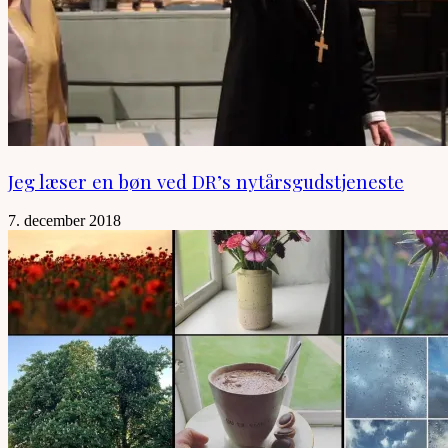
Jeg læser en bøn ved DR’s nytårsgudstjeneste
7. december 2018