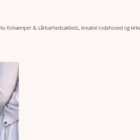
ærks-forkæmper & sårbarhedsaktivist,, kreativt rodehoved og kir