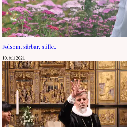
Følsom, sårbar, stille..
10. juli 2021