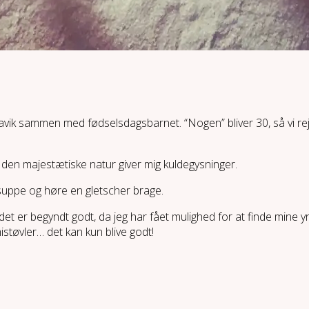
avik sammen med fødselsdagsbarnet. “Nogen” bliver 30, så vi rejser 
af den majestætiske natur giver mig kuldegysninger.
rsuppe og høre en gletscher brage.
g det er begyndt godt, da jeg har fået mulighed for at finde min
tøvler… det kan kun blive godt!