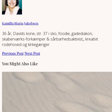
Kamilla Maria Jakobsen
36 år, Davids kone, str. 37 i sko, foodie, gadediakon,
skaberværks-forkæmper & sårbarhedsaktivist,, kreativt
rodehoved og kirkegænger.
Previous Post
Next Post
You Might Also Like