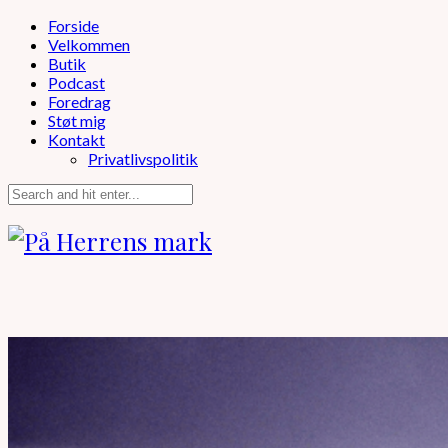
Forside
Velkommen
Butik
Podcast
Foredrag
Støt mig
Kontakt
Privatlivspolitik