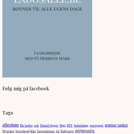
Følg mig på facebook
Tags
aftenbøn
grønne tanker
Bo bedre
cob
Daniel Agger
Digt
DIY
fødselsdag
gavepapir
miljøvenlig
Hverdag
hverdagslykke
Inspirationer
jul
Købestop