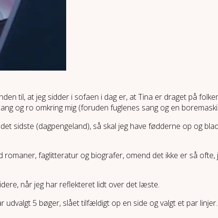
den til, at jeg sidder i sofaen i dag er, at Tina er draget på fo
ang og ro omkring mig (foruden fuglenes sang og en boremaskine
å det sidste (dagpengeland), så skal jeg have fødderne op og blad
d romaner, faglitteratur og biografer, omend det ikke er så ofte, 
dere, når jeg har reflekteret lidt over det læste.
dvalgt 5 bøger, slået tilfældigt op en side og valgt et par linjer.