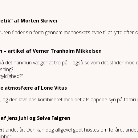
tetik” af Morten Skriver
uren finder sin form gennem menneskets evne til at lytte efter 
 – artikel af Verner Tranholm Mikkelsen
o på det han/hun vælger at tro på – også selvom det strider mod 
sning?
gyldighed?”
de atmosfære af Lone Vitus
mark, og den lave pris kombineret med det afslappede syn på forbr
af Jens Juhl og Sølva Falgren
vert andet år. Den kan dog alligevel godt høstes om foråret andet
ibber.