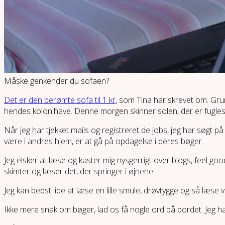
Måske genkender du sofaen?
Det er den berømte sofa til 1 kr
, som Tina har skrevet om. Grun
hendes kolonihave. Denne morgen skinner solen, der er fugles
Når jeg har tjekket mails og registreret de jobs, jeg har søgt p
være i andres hjem, er at gå på opdagelse i deres bøger.
Jeg elsker at læse og kaster mig nysgerrigt over blogs, feel goo
skimter og læser det, der springer i øjnene.
Jeg kan bedst lide at læse en lille smule, drøvtygge og så læse vi
Ikke mere snak om bøger, lad os få nogle ord på bordet. Jeg har u