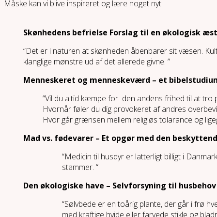
Måske kan vi blive inspireret og lære noget nyt.
Skønhedens befrielse Forslag til en økologisk æs
“Det er i naturen at skønheden åbenbarer sit væsen. Kult
klanglige mønstre ud af det allerede givne. ”
Menneskeret og menneskeværd – et bibelstudium
“Vil du altid kæmpe for den andens frihed til at tr
Hvornår føler du dig provokeret af andres overbevi
Hvor går grænsen mellem religiøs tolarance og lige
Mad vs. fødevarer – Et opgør med den beskytten
“Medicin til husdyr er latterligt billigt i Dan
stammer. “
Den økologiske have – Selvforsyning til husbehov 
“Sølvbede er en toårig plante, der går i frø h
med kraftige hvide eller farvede stikle og bladr