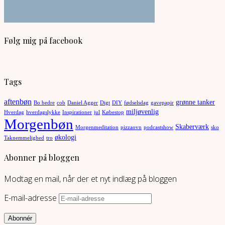
Følg mig på facebook
Tags
aftenbøn
grønne tanker
Bo bedre
cob
Daniel Agger
Digt
DIY
fødselsdag
gavepapir
miljøvenlig
Hverdag
hverdagslykke
Inspirationer
jul
Købestop
Morgenbøn
Skaberværk
Morgenmeditation
pizzaovn
podcastshow
sko
økologi
Taknemmelighed
tro
Abonner på bloggen
Modtag en mail, når der et nyt indlæg på bloggen
E-mail-adresse
Abonnér