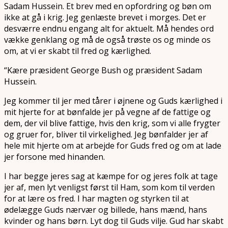
Sadam Hussein. Et brev med en opfordring og bøn om
ikke at gå i krig. Jeg genlæste brevet i morges. Det er
desværre endnu engang alt for aktuelt. Må hendes ord
vække genklang og må de også trøste os og minde os
om, at vi er skabt til fred og kærlighed.
“Kære præsident George Bush og præsident Sadam
Hussein.
Jeg kommer til jer med tårer i øjnene og Guds kærlighed i
mit hjerte for at bønfalde jer på vegne af de fattige og
dem, der vil blive fattige, hvis den krig, som vi alle frygter
og gruer for, bliver til virkelighed. Jeg bønfalder jer af
hele mit hjerte om at arbejde for Guds fred og om at lade
jer forsone med hinanden.
I har begge jeres sag at kæmpe for og jeres folk at tage
jer af, men lyt venligst først til Ham, som kom til verden
for at lære os fred. I har magten og styrken til at
ødelægge Guds nærvær og billede, hans mænd, hans
kvinder og hans børn. Lyt dog til Guds vilje. Gud har skabt