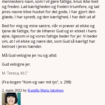
menneskers navn, som I vil gøre fattige, knus ikke livet
og freden. Lad kærligheden og freden triumfere, og lad
jeres navne blive husket for det gode, I har gjort: den
glæde, I har spredt, og den kærlighed, I har delt ud af.
Bed for mig og mine søstre, når vi prøver at elske og
tjene de fattige, for de tilhører Gud og er elsket i hans
øjne, ligesom vi og vores fattige beder for jer. Vi beder
om, at I vil elske og nære det, som Gud så kærligt har
betroet i jeres hænder.
Må Gud velsigne jer nu og altid.
Gud velsigne jer.
M. Teresa, M.C”
(Fra bogen “Kom og vær mit lys”, s. 298)
2. marts 2022 by
Kamilla Maria Jakobsen