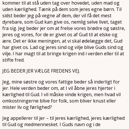
kommer til at stå uden tag over hovedet, uden mad og
uden kærlighed. Tænk på dem som jeres egne børn. Til
sidst beder jeg på vegne af dem, der vil få det mest
dyrebare, som Gud kan give os, nemlig selve livet, taget
fra sig. Jeg beder jer om at frelse vores brødre og søstre,
jeres og vores, for de er givet os af Gud til at elske og
ære. Det er ikke meningen, at vi skal ødelægge det, Gud
har givet os. Lad og jeres sind og vilje blive Guds sind og
vilje. I har magt til at bringe krigen ind i verden eller til at
stifte fred.
JEG BEDER JER VÆLGE FREDENS VEJ.
Jeg, mine søstre og vores fattige beder så inderligt for
jer. Hele verden beder om, at I vil åbne jeres hjerter i
kærlighed til Gud. I vil måske vinde krigen, men hvad vil
omkostningerne blive for folk, som bliver knust eller
mister liv og førlighed?
Jeg appellerer til jer – til jeres kærlighed, jeres kærlighed
til Gud og medmennesket. I Guds navn og i de