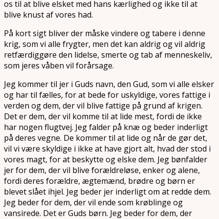
os til at blive elsket med hans kærlighed og ikke til at
blive knust af vores had.
På kort sigt bliver der måske vindere og tabere i denne
krig, som vi alle frygter, men det kan aldrig og vil aldrig
retfærdiggøre den lidelse, smerte og tab af menneskeliv,
som jeres våben vil forårsage.
Jeg kommer til jer i Guds navn, den Gud, som vi alle elsker
og har til fælles, for at bede for uskyldige, vores fattige i
verden og dem, der vil blive fattige på grund af krigen.
Det er dem, der vil komme til at lide mest, fordi de ikke
har nogen flugtvej. Jeg falder på knæ og beder inderligt
på deres vegne. De kommer til at lide og når de gør det,
vil vi være skyldige i ikke at have gjort alt, hvad der stod i
vores magt, for at beskytte og elske dem. Jeg bønfalder
jer for dem, der vil blive forældreløse, enker og alene,
fordi deres forældre, ægtemænd, brødre og børn er
blevet slået ihjel. Jeg beder jer inderligt om at redde dem.
Jeg beder for dem, der vil ende som krøblinge og
vansirede. Det er Guds børn. Jeg beder for dem, der