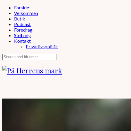
Forside
Velkommen
Butik
Podcast
Foredrag
Støt mig
Kontakt
Privatlivspolitik