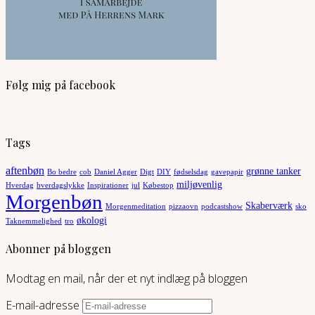
Følg mig på facebook
Tags
aftenbøn
grønne tanker
Bo bedre
cob
Daniel Agger
Digt
DIY
fødselsdag
gavepapir
miljøvenlig
Hverdag
hverdagslykke
Inspirationer
jul
Købestop
Morgenbøn
Skaberværk
Morgenmeditation
pizzaovn
podcastshow
sko
økologi
Taknemmelighed
tro
Abonner på bloggen
Modtag en mail, når der et nyt indlæg på bloggen
E-mail-adresse