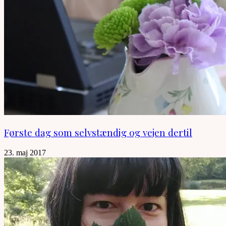
Første dag som selvstændig og vejen dertil
23. maj 2017