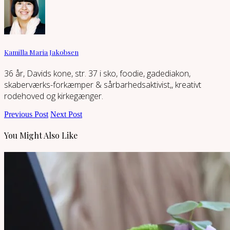
Kamilla Maria Jakobsen
36 år, Davids kone, str. 37 i sko, foodie, gadediakon,
skaberværks-forkæmper & sårbarhedsaktivist,, kreativt
rodehoved og kirkegænger.
Previous Post
Next Post
You Might Also Like