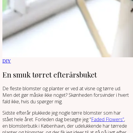
DIY
En smuk tørret efterårsbuket
De fleste blomster og planter er ved at visne og tørre ud.
Men det gør måske ikke noget? Skønheden forsvinder i hvert
fald ikke, hvis du spørger mig.
Sidste efterår plukkede jeg nogle tørre blomster som har
stået hele året. Forleden dag besøgte jeg “
Faded Flowers”
,
en blomsterbutik i København, der udelukkende har tørrede
planter og blomster, og der fik jeg ideer til at gå på jagt efter