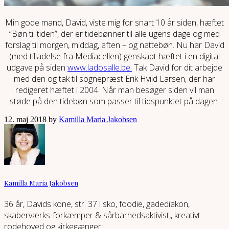
Min gode mand, David, viste mig for snart 10 år siden, hæftet
“Bøn til tiden”, der er tidebønner til alle ugens dage og med
forslag til morgen, middag, aften – og nattebøn. Nu har David
(med tilladelse fra Mediacellen) genskabt hæftet i en digital
udgave på siden
www.ladosalle.be.
Tak David for dit arbejde
med den og tak til sognepræst Erik Hviid Larsen, der har
redigeret hæftet i 2004. Når man besøger siden vil man
støde på den tidebøn som passer til tidspunktet på dagen.
12. maj 2018 by
Kamilla Maria Jakobsen
Kamilla Maria Jakobsen
36 år, Davids kone, str. 37 i sko, foodie, gadediakon,
skaberværks-forkæmper & sårbarhedsaktivist,, kreativt
rodehoved og kirkegænger.