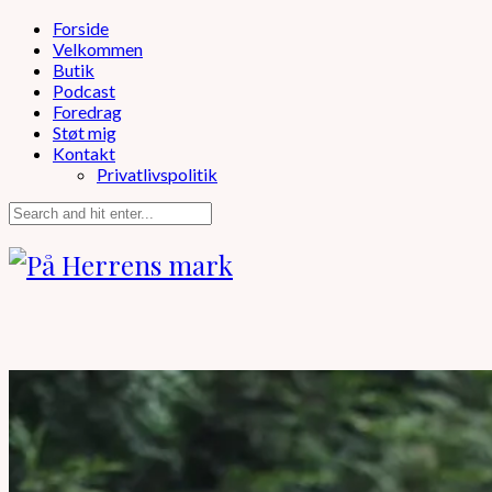
Forside
Velkommen
Butik
Podcast
Foredrag
Støt mig
Kontakt
Privatlivspolitik