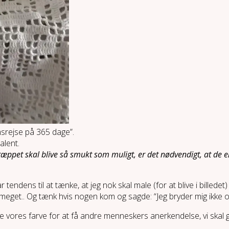
imsrejse på 365 dage”.
alent.
tæppet skal blive så smukt som muligt, er det nødvendigt, at de en
r tendens til at tænke, at jeg nok skal male (for at blive i billede
meget.. Og tænk hvis nogen kom og sagde: “Jeg bryder mig ikke om
ge vores farve for at få andre menneskers anerkendelse, vi skal