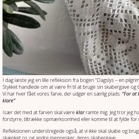
I dag læste jeg en lille refleksion fra bogen “Dagslys – en pilgr
Stykket handlede om at være fri til at bruge sin skabergave og t
Vi har hver fået vores farve, der udgør en særlig plads:
“For at 
klare”
Især det med at farven skal være
klar
ramte mig. Jeg tror jeg ha
forstyrre, tiltrække opmærksomhed eller komme til at fylde for 
Refleksionen understregede også, at vi ikke skal skabe og bru
skænket os og andre mennesker, deres skabergave.