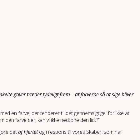
kelte gaver træder tydeligt frem – at farverne så at sige bliver
t) med en farve, der tenderer til det gennemsigtige: for ikke at
 den farve der, kan vi ikke nedtone den lidt?”
 gøre det
af hjertet
og i respons til vores Skaber, som har