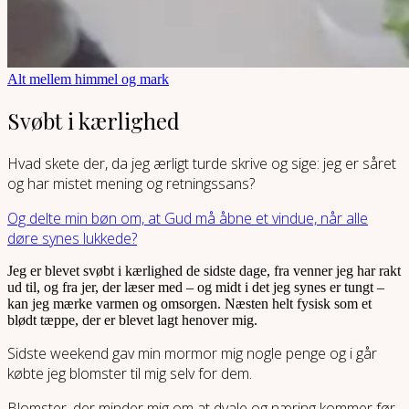
Alt mellem himmel og mark
Svøbt i kærlighed
Hvad skete der, da jeg ærligt turde skrive og sige: jeg er såret
og har mistet mening og retningssans?
Og delte min bøn om, at Gud må åbne et vindue, når alle
døre synes lukkede?
Jeg er blevet svøbt i kærlighed de sidste dage, fra venner jeg har rakt
ud til, og fra jer, der læser med – og midt i det jeg synes er tungt –
kan jeg mærke varmen og omsorgen. Næsten helt fysisk som et
blødt tæppe, der er blevet lagt henover mig.
Sidste weekend gav min mormor mig nogle penge og i går
købte jeg blomster til mig selv for dem.
Blomster, der minder mig om at dvale og næring kommer før