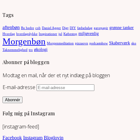
Tags
aftenbøn
grønne tanker
Bo bedre
cob
Daniel Agger
Digt
DIY
fødselsdag
gavepapir
miljøvenlig
Hverdag
hverdagslykke
Inspirationer
jul
Købestop
Morgenbøn
Skaberværk
Morgenmeditation
pizzaovn
podcastshow
sko
økologi
Taknemmelighed
tro
Abonner på bloggen
Modtag en mail, når der et nyt indlæg på bloggen
E-mail-adresse
Abonnér
Følg mig på Instagram
[instagram-feed]
Facebook
Instagram
Bloglovin