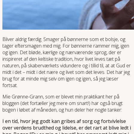
Bliver aldrig færdig. Smager på bønnerne som et bolsje, og
tager eftersmagen med mig. For bønnerne rammer mig, igen
og igen. Det bløde, kærlige og nærværende sprog, der er
inspireret af den keltiske tradition, hvor livet leves tæt på
naturen, på skaberværkets vidundere og i tillid til, at at Gud er
midt i det – midt i det nære og livet som det leves. Det har jeg
brug for at minde mig selv om igen og igen, så jeg læser
fortsat.
Mie Grønne-Grann, som er blevet min praktikant her på
bloggen (det fortæller jeg mere om snart!) har også brugt
bogen i løbet af måneden, og hun deler her nogle tanker:
I en tid, hvor jeg godt kan gribes af sorg og fortvivlelse
over verdens brudthed og lidelse, er det rart at blive ledt i