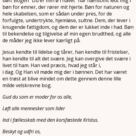
bøn. Bogen “Du er min ø i havet” har nænsomt ledt mig i
bøn for emner, der rører mit hjerte. Bøn for naturen og
hele skabelsen, som er sådan under pres, for de
forfulgte, undertrykte, hjemløse, sultne. Dem, der lever i
knugende fattigdom, og dem der er lukket inde i had. Bøn
til bekendelse og tilgivelse af min egen brudthed, og alle
de måder jeg ikke lever kærligt på.
Jesus kendte til lidelse og tårer, han kendte til fristelser,
han kendte til alt det svære. Jeg kan overgive det svære i
livet til ham. Han ved præcis, hvad jeg står i,
i dag. Og Han vil møde mig der i bønnen. Det har været
en trøst at blive mindet om dette gennem denne lille
milde velskrevne bog.
Gud du som er moder for os alle,
Løft alle mennesker som lider
Ind i fællesskab med den korsfæstede Kristus.
Beskyt og udfri os,