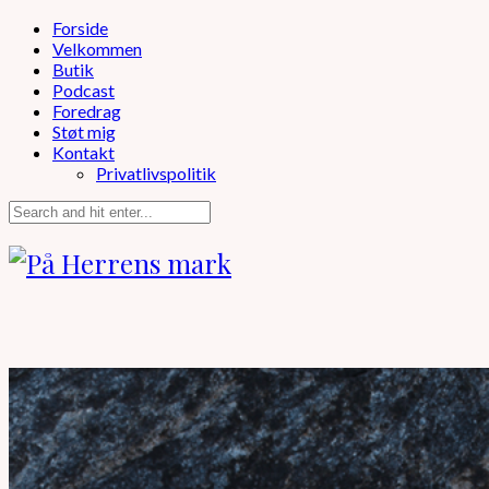
Forside
Velkommen
Butik
Podcast
Foredrag
Støt mig
Kontakt
Privatlivspolitik