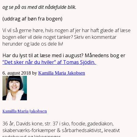
og se på os med dit nådefulde blik.
(uddrag af bøn fra bogen)
Vi vil så gerne høre, hvis nogen af jer har haft glæde af læse
bogen eller vil dele noget tanker? Skriv en kommentar
herunder og lade os dele liv!
Har du lyst til at læse med i august? Månedens bog er
“Det sker når du hviler” af Tomas Sjödin.
6. august 2018 by
Kamilla Maria Jakobsen
Kamilla Maria Jakobsen
36 år, Davids kone, str. 37 i sko, foodie, gadediakon,
skaberværks-forkæmper & sårbarhedsaktivist,, kreativt
rodehoved og kirkegænger.