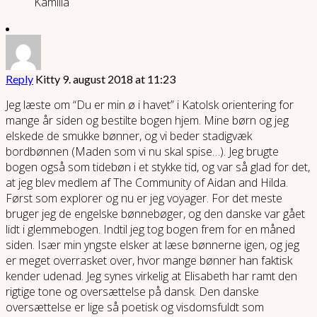
Kamilla
Reply
Kitty
9. august 2018 at 11:23
Jeg læste om “Du er min ø i havet” i Katolsk orientering for
mange år siden og bestilte bogen hjem. Mine børn og jeg
elskede de smukke bønner, og vi beder stadigvæk
bordbønnen (Maden som vi nu skal spise…). Jeg brugte
bogen også som tidebøn i et stykke tid, og var så glad for det,
at jeg blev medlem af The Community of Aidan and Hilda.
Først som explorer og nu er jeg voyager. For det meste
bruger jeg de engelske bønnebøger, og den danske var gået
lidt i glemmebogen. Indtil jeg tog bogen frem for en måned
siden. Især min yngste elsker at læse bønnerne igen, og jeg
er meget overrasket over, hvor mange bønner han faktisk
kender udenad. Jeg synes virkelig at Elisabeth har ramt den
rigtige tone og oversættelse på dansk. Den danske
oversættelse er lige så poetisk og visdomsfuldt som